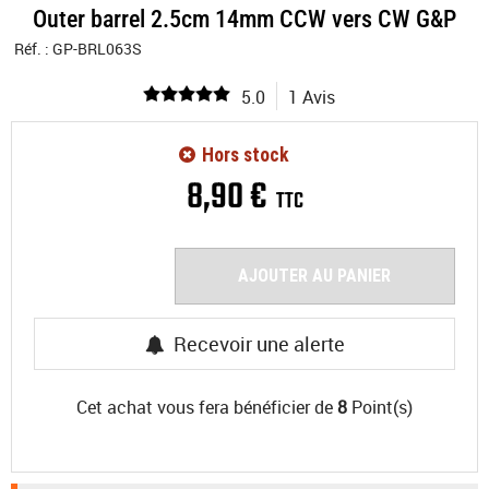
Outer barrel 2.5cm 14mm CCW vers CW G&P
Réf. :
GP-BRL063S
5.0
1 Avis
Hors stock
8
,
90
€
TTC
AJOUTER AU PANIER
Recevoir une alerte
Cet achat vous fera bénéficier de
8
Point(s)