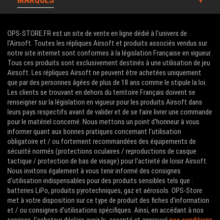
OPS-STORE.FR est un site de vente en ligne dédié à l'univers de
l'Airsoft. Toutes les répliques Airsoft et produits associés vendus sur
notre site internet sont conformes à la législation Française en vigueur.
Tous ces produits sont exclusivement destinés à une utilisation de jeu
Airsoft. Les répliques Airsoft ne peuvent être achetées uniquement
que par des personnes âgées de plus de 18 ans comme le stipule la loi.
Les clients se trouvant en dehors du territoire Français doivent se
renseigner sur la législation en vigueur pour les produits Airsoft dans
leurs pays respectifs avant de valider et de se faire livrer une commande
pour le matériel concerné. Nous mettons un point d'honneur à vous
informer quant aux bonnes pratiques concernant l'utilisation
obligatoire et / ou fortement recommandées des équipements de
sécurité normés (protections oculaires / reproductions de casque
tactique / protection de bas de visage) pour l'activité de loisir Airsoft.
Nous invitons également à vous tenir informé des consignes
d'utilisation indispensables pour des produits sensibles tels que :
batteries LiPo, produits pyrotechniques, gaz et aérosols. OPS-Store
met à votre disposition sur ce type de produit des fiches d'information
et / ou consignes d'utilisations spécifiques. Ainsi, en accédant à nos
services, l'acheteur déclare avoir lu, accepté et approuvé
nos conditions