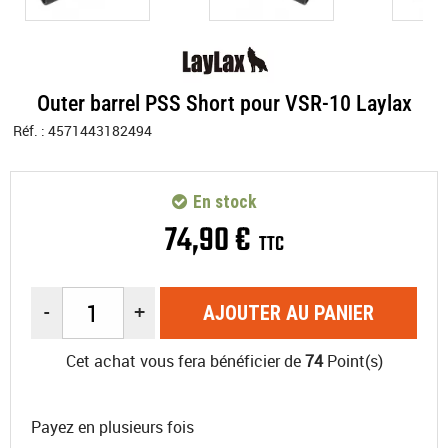
Outer barrel PSS Short pour VSR-10 Laylax
Réf. :
4571443182494
En stock
74
,
90
€
TTC
-
+
AJOUTER AU PANIER
Cet achat vous fera bénéficier de
74
Point(s)
Payez en plusieurs fois