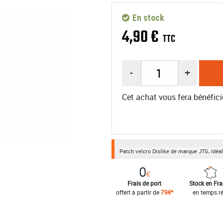
En stock
4
,
90
€
TTC
-
+
Cet achat vous fera bénéfici
Patch velcro Dislike de marque JTG, idéal 
Frais de port
Stock en Fr
offert à partir de
79€*
en temps ré