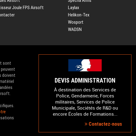
des Airsoft
Specna Arms
isseur Joule FPS Airsoft
Laylax
ontacter
Helikon-Tex
Wosport
WADSN
et sont
e peuvent
s doivent
DEVIS ADMINISTRATION
 matériel
mandées
À destination des Services de
irsoft.
Police, Gendarmerie, Forces
militaires, Services de Police
cifiques.
Municipale, Sociétés de R&D ou
tre
encore Écoles de Formations...
isations
Contactez-nous