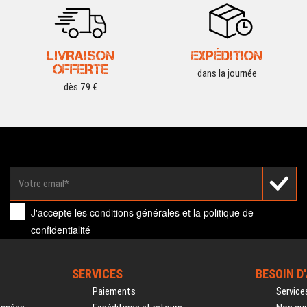
LIVRAISON
EXPÉDITION
OFFERTE
dans la journée
dès 79 €
J'accepte les
conditions générales
et la
politique de
confidentialité
SERVICES
BESOIN D
Paiements
Service