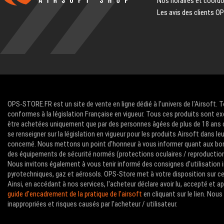
Nos horaires et coord
Les avis des clients O
OPS-STORE.FR est un site de vente en ligne dédié à l'univers de l'Airsoft. 
conformes à la législation Française en vigueur. Tous ces produits sont ex
être achetées uniquement que par des personnes âgées de plus de 18 ans com
se renseigner sur la législation en vigueur pour les produits Airsoft dans le
concerné. Nous mettons un point d'honneur à vous informer quant aux bon
des équipements de sécurité normés (protections oculaires / reproductions 
Nous invitons également à vous tenir informé des consignes d'utilisation i
pyrotechniques, gaz et aérosols. OPS-Store met à votre disposition sur ce 
Ainsi, en accédant à nos services, l'acheteur déclare avoir lu, accepté et 
guide d'encadrement de la pratique de l'airsoft
en cliquant sur le lien. No
inappropriées et risques causés par l'acheteur / utilisateur.