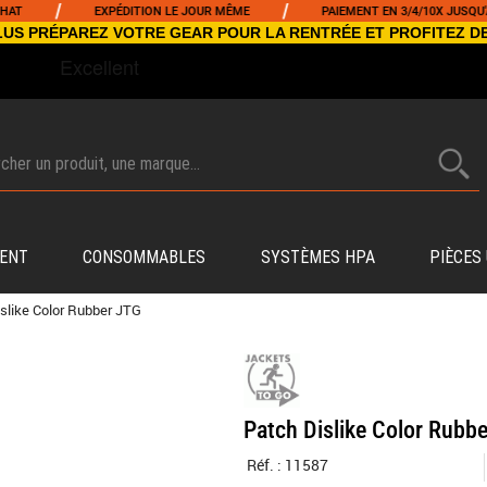
/
/
EXPÉDITION LE JOUR MÊME
PAIEMENT EN 3/4/10X JUSQU'À 5000
NCLUS PRÉPAREZ VOTRE GEAR POUR LA RENTRÉE ET PROFITEZ D
ENT
CONSOMMABLES
SYSTÈMES HPA
PIÈCES
slike Color Rubber JTG
Patch Dislike Color Rubb
Réf. :
11587