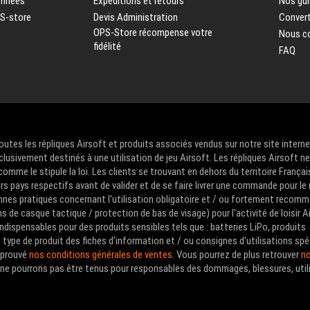
onnées
Expéditions et retours
Nos gui
PS-store
Devis Administration
Convert
OPS-Store récompense votre
Nous c
fidélité
FAQ
Toutes les répliques Airsoft et produits associés vendus sur notre site intern
clusivement destinés à une utilisation de jeu Airsoft. Les répliques Airsoft n
me le stipule la loi. Les clients se trouvant en dehors du territoire Françai
urs pays respectifs avant de valider et de se faire livrer une commande pour le
nes pratiques concernant l'utilisation obligatoire et / ou fortement recom
de casque tactique / protection de bas de visage) pour l'activité de loisir A
ndispensables pour des produits sensibles tels que : batteries LiPo, produits
type de produit des fiches d'information et / ou consignes d'utilisations spé
approuvé
nos conditions générales de ventes
. Vous pourrez de plus retrouver
no
us ne pourrons pas être tenus pour responsables des dommages, blessures, util