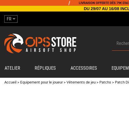
/
LIVRAISON OFFERTE DÈS 79€ D'ACHAT
DU 29/07 AU 16/08 I
FR
ATELIER
RÉPLIQUES
ACCESSOIRES
EQUIPEM
Accueil
>
Equipement pour le joueur
>
Vêtements de jeu
>
Patchs
>
Patch Di