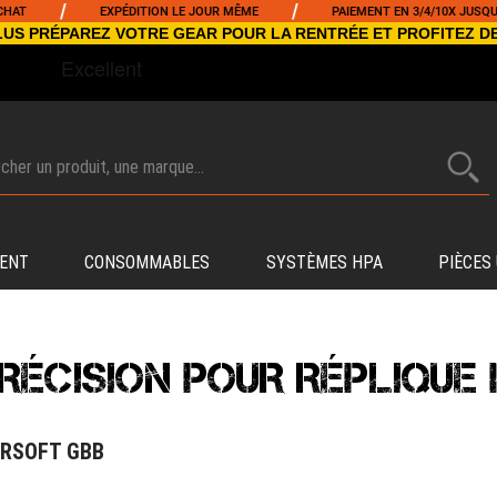
/
/
EXPÉDITION LE JOUR MÊME
PAIEMENT EN 3/4/10X JUSQU'À 5000€
NCLUS PRÉPAREZ VOTRE GEAR POUR LA RENTRÉE ET PROFITEZ D
ENT
CONSOMMABLES
SYSTÈMES HPA
PIÈCES
RÉCISION POUR RÉPLIQUE 
IRSOFT GBB