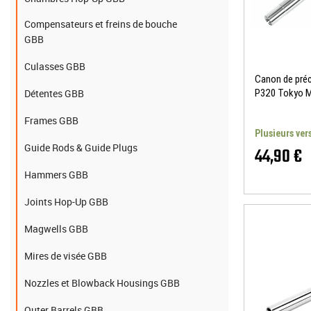
Compensateurs et freins de bouche
GBB
Culasses GBB
Canon de pré
Détentes GBB
P320 Tokyo Ma
Ball
Frames GBB
Plusieurs ver
Guide Rods & Guide Plugs
44,90 €
Hammers GBB
Joints Hop-Up GBB
Magwells GBB
Mires de visée GBB
Nozzles et Blowback Housings GBB
Outer Barrels GBB