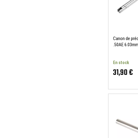
Canon de préc
.50AE 6.03mm
En stock
31,90 €