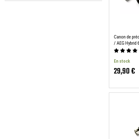
Canon de préc
/ AEG Hybrid
Leaf
En stock
29,90 €