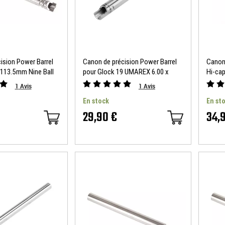
ision Power Barrel
Canon de précision Power Barrel
Canon 
113.5mm Nine Ball
pour Glock 19 UMAREX 6.00 x
Hi-cap
85mm Nine Ball
112.5
1
Avis
1
Avis
En stock
En st
29,90 €
34,