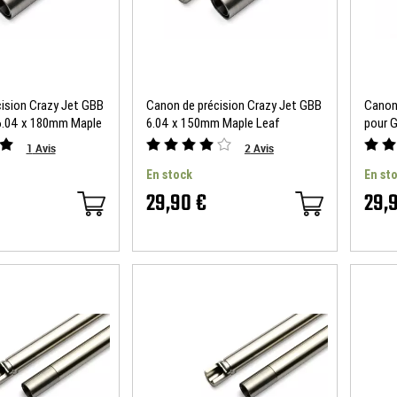
ision Crazy Jet GBB
Canon de précision Crazy Jet GBB
Canon 
 6.04 x 180mm Maple
6.04 x 150mm Maple Leaf
pour 
Nine B
1
Avis
2
Avis
En stock
En st
29,90 €
29,