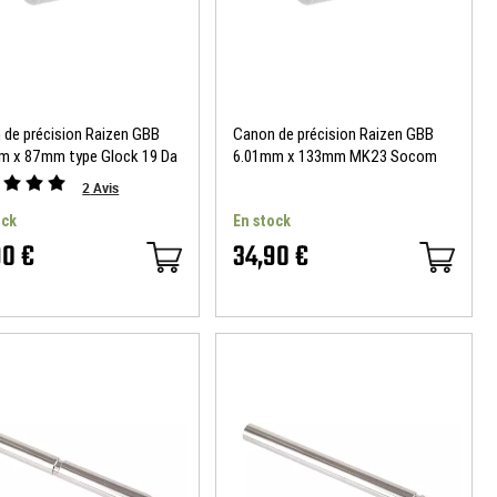
 de précision Raizen GBB
Canon de précision Raizen GBB
m x 87mm type Glock 19 Da
6.01mm x 133mm MK23 Socom
Airsoft
Da Vinci Airsoft
2
Avis
ock
En stock
90 €
34,90 €