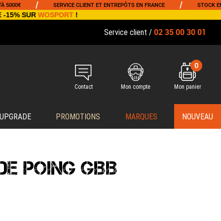
/
/
SERVICE CLIENT ET ENTREPÔTS EN FRANCE
STOCK EN TEMPS
E -15% SUR
WOSPORT
!
02 35 00 30 01
Service client /
0
Contact
Mon compte
Mon panier
 UPGRADE
PROMOTIONS
MARQUES
NOUVEAU
DE POING GBB