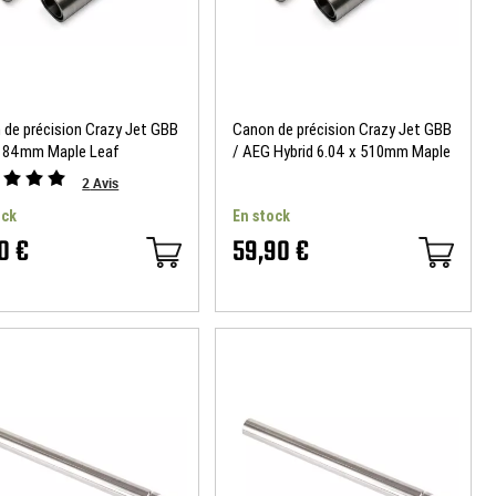
 de précision Crazy Jet GBB
Canon de précision Crazy Jet GBB
x 84mm Maple Leaf
/ AEG Hybrid 6.04 x 510mm Maple
Leaf
2
Avis
ock
En stock
0 €
59,90 €