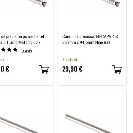
de précision power barrel
Canon de précision Hi-CAPA 4.3
a 5.1 Gold Match 6.00 x
6.03mm x 94.5mm Nine Ball
mm Nine Ball
3
Avis
ock
En stock
90 €
29,90 €