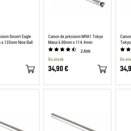
ision Desert Eagle
Canon de précision M9A1 Tokyo
Canon
 x 135mm Nine Ball
Marui 6.00mm x 114.4mm
Tokyo
NineBall
Nine B
2
Avis
En stock
En st
34,90 €
34,