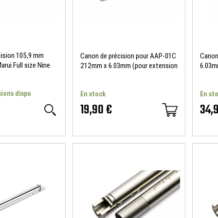
cision 105,9 mm
Canon de précision pour AAP-01C
Canon
rui Full size Nine
212mm x 6.03mm (pour extension
6.03m
130mm) AAC
sions dispo
En stock
En st
19,90 €
34,