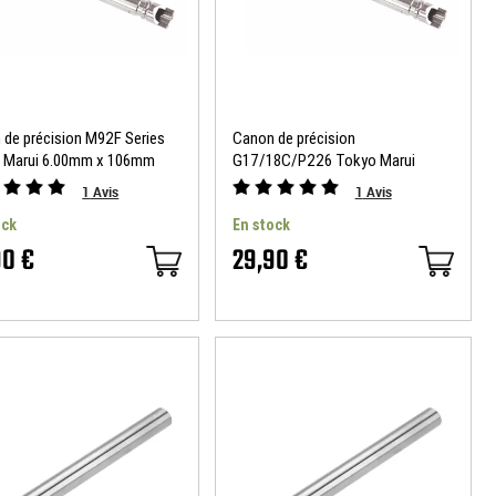
 de précision M92F Series
Canon de précision
 Marui 6.00mm x 106mm
G17/18C/P226 Tokyo Marui
all
6.00mm x 97mm Nine Ball
1
Avis
1
Avis
ock
En stock
90 €
29,90 €