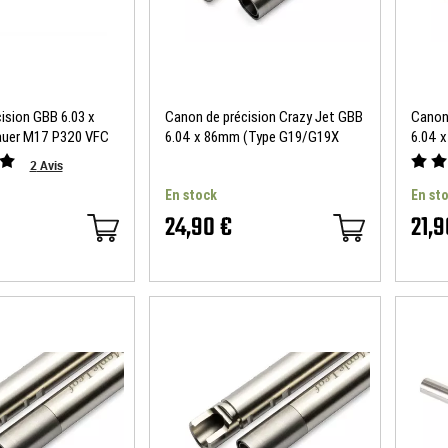
ision GBB 6.03 x
Canon de précision Crazy Jet GBB
Canon
uer M17 P320 VFC
6.04 x 86mm (Type G19/G19X
6.04 
VFC) Maple Leaf
2
Avis
En stock
En st
24,90 €
21,9