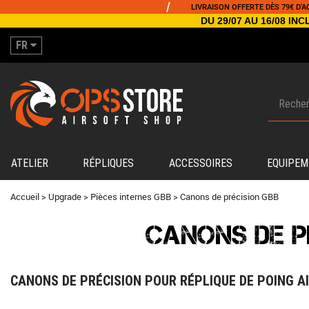
/
LIVRAISON OFFERTE DÈS 79€ D'ACHAT
DU 29/07 AU 16/08 I
FR
ATELIER
RÉPLIQUES
ACCESSOIRES
EQUIPEM
Accueil
>
Upgrade
>
Pièces internes GBB
>
Canons de précision GBB
CANONS DE P
CANONS DE PRÉCISION POUR RÉPLIQUE DE POING A