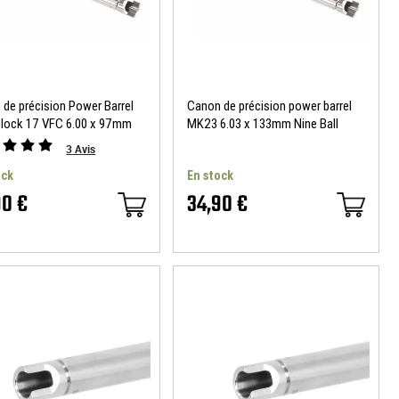
de précision Power Barrel
Canon de précision power barrel
Glock 17 VFC 6.00 x 97mm
MK23 6.03 x 133mm Nine Ball
all
3
Avis
ock
En stock
90 €
34,90 €