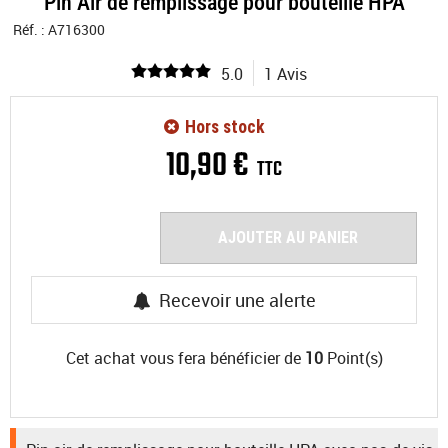
Pin Air de remplissage pour bouteille HPA
Réf. :
A716300
5.0
1 Avis
Hors stock
10
,
90
€
TTC
AJOUTER AU PANIER
Recevoir une alerte
Cet achat vous fera bénéficier de
10
Point(s)