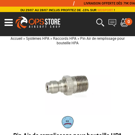
/
LIVRAISON OFFERTE DÈS 79€ D'ACHA
DU 29/07 AU 28/07 INCLUS PROFITEZ DE -15% SUR
WOSPORT
!
0
Accueil
>
Systèmes HPA
>
Raccords HPA
>
Pin Air de remplissage pour
bouteille HPA