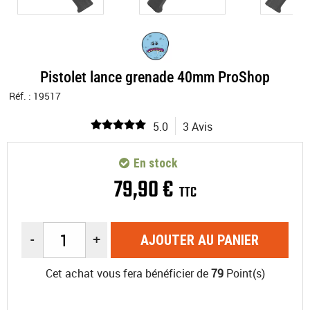
Pistolet lance grenade 40mm ProShop
Réf. :
19517
5.0
3 Avis
En stock
79
,
90
€
TTC
-
+
AJOUTER AU PANIER
Cet achat vous fera bénéficier de
79
Point(s)