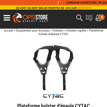
/
LIVRAISON OFFERTE DÈS 79€ D'ACHAT
DU 29/07 AU 28/07 INCLUS PROFITEZ DE -15% SUR
WOSPORT
!
0
Accueil
>
Equipement pour le joueur
>
Holsters
>
Holsters rigides
>
Plateforme
holster d'épaule CYTAC
Plateforme holster d'épaule CYTAC