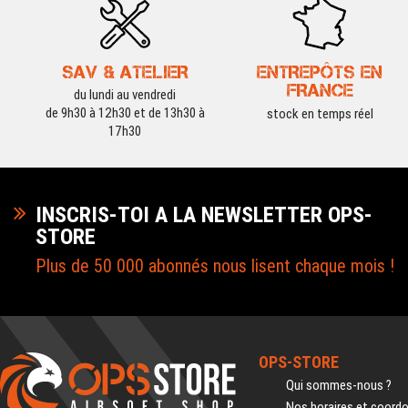
SAV & ATELIER
ENTREPÔTS EN
FRANCE
du lundi au vendredi
de 9h30 à 12h30 et de 13h30 à
stock en temps réel
17h30
INSCRIS-TOI A LA NEWSLETTER OPS-
STORE
Plus de 50 000 abonnés nous lisent chaque mois !
OPS-STORE
Qui sommes-nous ?
Nos horaires et coord