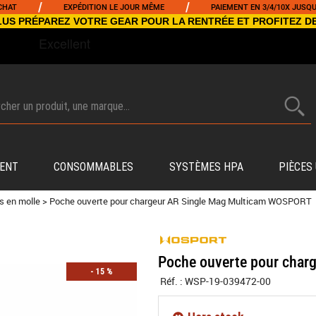
/
/
EXPÉDITION LE JOUR MÊME
PAIEMENT EN 3/4/10X JUSQU'À 50
NCLUS PRÉPAREZ VOTRE GEAR POUR LA RENTRÉE ET PROFITEZ D
ENT
CONSOMMABLES
SYSTÈMES HPA
PIÈCES
s en molle
>
Poche ouverte pour chargeur AR Single Mag Multicam WOSPORT
Poche ouverte pour cha
-
15
%
Réf. :
WSP-19-039472-00