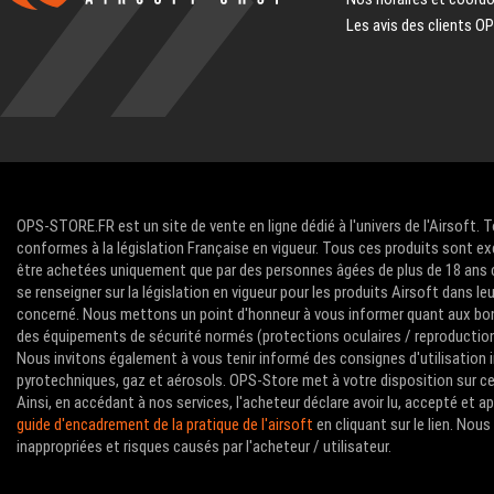
Les avis des clients O
OPS-STORE.FR est un site de vente en ligne dédié à l'univers de l'Airsoft. 
conformes à la législation Française en vigueur. Tous ces produits sont ex
être achetées uniquement que par des personnes âgées de plus de 18 ans com
se renseigner sur la législation en vigueur pour les produits Airsoft dans le
concerné. Nous mettons un point d'honneur à vous informer quant aux bon
des équipements de sécurité normés (protections oculaires / reproductions 
Nous invitons également à vous tenir informé des consignes d'utilisation i
pyrotechniques, gaz et aérosols. OPS-Store met à votre disposition sur ce 
Ainsi, en accédant à nos services, l'acheteur déclare avoir lu, accepté et 
guide d'encadrement de la pratique de l'airsoft
en cliquant sur le lien. No
inappropriées et risques causés par l'acheteur / utilisateur.