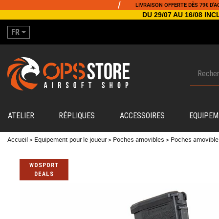
/
LIVRAISON OFFERTE DÈS 79€ D'ACHAT
DU 29/07 AU 16/08 I
FR
ATELIER
RÉPLIQUES
ACCESSOIRES
EQUIPEM
Accueil
>
Equipement pour le joueur
>
Poches amovibles
>
Poches amovible
WOSPORT
DEALS