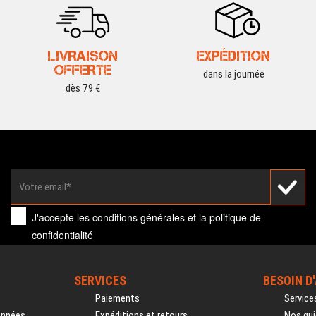
LIVRAISON
EXPÉDITION
OFFERTE
dans la journée
dès 79 €
J'accepte les
conditions générales
et la
politique de
confidentialité
SERVICES
BESOIN D
Paiements
Service
onnées
Expéditions et retours
Nos gui