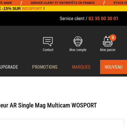
/
/
00€
SERVICE CLIENT ET ENTREPÔTS EN FRANCE
STOCK EN TE
E -15% SUR
WOSPORT
!
02 35 00 30 01
Service client /
0
Contact
Mon compte
Mon panier
 UPGRADE
PROMOTIONS
MARQUES
NOUVEAU
rgeur AR Single Mag Multicam WOSPORT