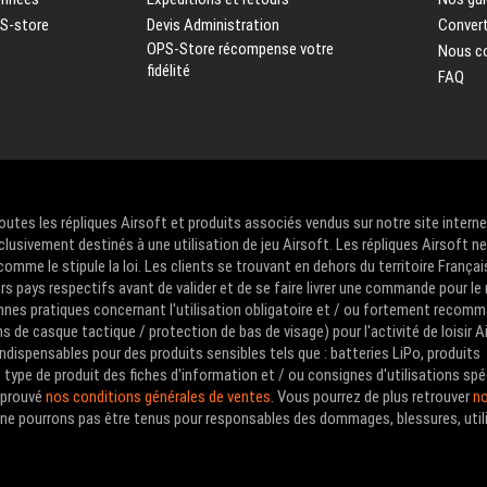
PS-store
Devis Administration
Convert
OPS-Store récompense votre
Nous c
fidélité
FAQ
Toutes les répliques Airsoft et produits associés vendus sur notre site intern
clusivement destinés à une utilisation de jeu Airsoft. Les répliques Airsoft n
me le stipule la loi. Les clients se trouvant en dehors du territoire Françai
urs pays respectifs avant de valider et de se faire livrer une commande pour le
nes pratiques concernant l'utilisation obligatoire et / ou fortement recom
de casque tactique / protection de bas de visage) pour l'activité de loisir A
ndispensables pour des produits sensibles tels que : batteries LiPo, produits
type de produit des fiches d'information et / ou consignes d'utilisations spé
approuvé
nos conditions générales de ventes
. Vous pourrez de plus retrouver
no
us ne pourrons pas être tenus pour responsables des dommages, blessures, util