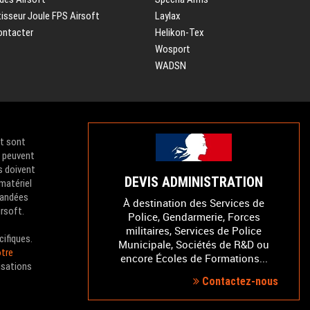
isseur Joule FPS Airsoft
Laylax
ontacter
Helikon-Tex
Wosport
WADSN
et sont
e peuvent
s doivent
DEVIS ADMINISTRATION
 matériel
mandées
À destination des Services de
irsoft.
Police, Gendarmerie, Forces
militaires, Services de Police
cifiques.
Municipale, Sociétés de R&D ou
tre
encore Écoles de Formations...
isations
Contactez-nous