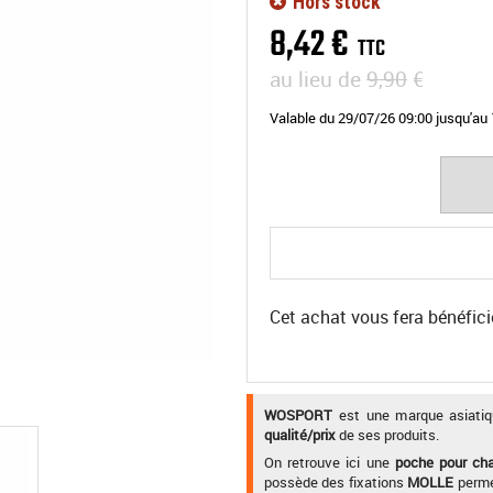
Hors stock
8
,
42
€
TTC
au lieu de
9,90
€
Valable
du
29/07/26 09:00
jusqu'au
Cet achat vous fera bénéfici
WOSPORT
est une marque asiatiq
qualité/prix
de ses produits.
On retrouve ici une
poche pour cha
possède des fixations
MOLLE
permet