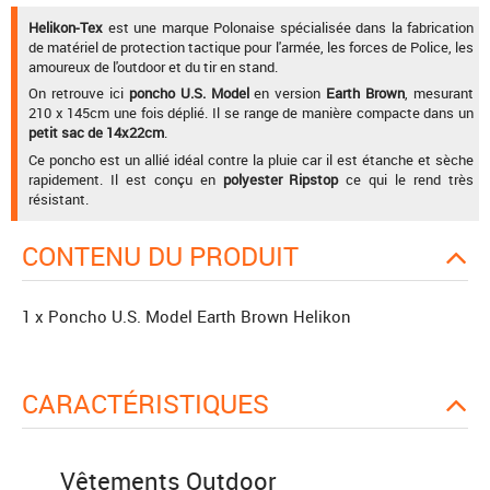
Helikon-Tex
est une marque Polonaise spécialisée dans la fabrication
de matériel de protection tactique pour l'armée, les forces de Police, les
amoureux de l'outdoor et du tir en stand.
On retrouve ici
poncho U.S. Model
en version
Earth Brown
, mesurant
210 x 145cm une fois déplié. Il se range de manière compacte dans un
petit sac de 14x22cm
.
Ce poncho est un allié idéal contre la pluie car il est étanche et sèche
rapidement. Il est conçu en
polyester Ripstop
ce qui le rend très
résistant.
CONTENU DU PRODUIT
1 x Poncho U.S. Model Earth Brown Helikon
CARACTÉRISTIQUES
Vêtements Outdoor