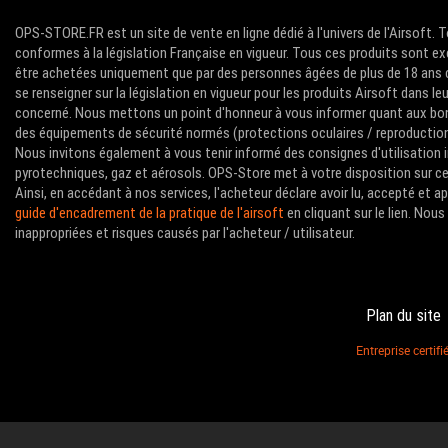
OPS-STORE.FR est un site de vente en ligne dédié à l'univers de l'Airsoft. 
conformes à la législation Française en vigueur. Tous ces produits sont ex
être achetées uniquement que par des personnes âgées de plus de 18 ans com
se renseigner sur la législation en vigueur pour les produits Airsoft dans le
concerné. Nous mettons un point d'honneur à vous informer quant aux bon
des équipements de sécurité normés (protections oculaires / reproductions 
Nous invitons également à vous tenir informé des consignes d'utilisation i
pyrotechniques, gaz et aérosols. OPS-Store met à votre disposition sur ce 
Ainsi, en accédant à nos services, l'acheteur déclare avoir lu, accepté et 
guide d'encadrement de la pratique de l'airsoft
en cliquant sur le lien. No
inappropriées et risques causés par l'acheteur / utilisateur.
Plan du site
Entreprise certi