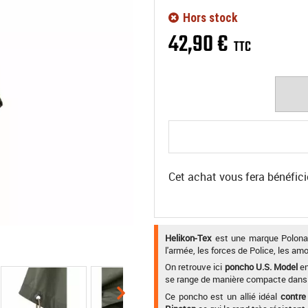
Hors stock
42
,
90
€
TTC
Cet achat vous fera bénéfici
Helikon-Tex
est une marque Polonais
l'armée, les forces de Police, les amo
On retrouve ici
poncho U.S. Model
en
se range de manière compacte dan
Ce poncho est un allié idéal
contre 