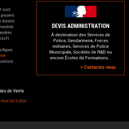
et sont
e peuvent
s doivent
DEVIS ADMINISTRATION
 matériel
mandées
À destination des Services de
irsoft.
Police, Gendarmerie, Forces
militaires, Services de Police
cifiques.
Municipale, Sociétés de R&D ou
tre
encore Écoles de Formations...
isations
Contactez-nous
ales de Vente
S Store 2013-2026