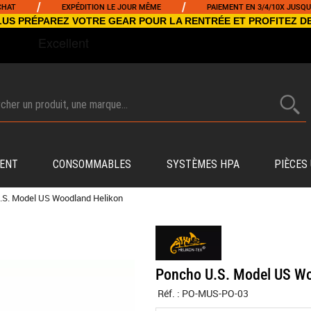
/
/
EXPÉDITION LE JOUR MÊME
PAIEMENT EN 3/4/10X JUSQU'À 5000
NCLUS PRÉPAREZ VOTRE GEAR POUR LA RENTRÉE ET PROFITEZ D
ENT
CONSOMMABLES
SYSTÈMES HPA
PIÈCES
.S. Model US Woodland Helikon
Poncho U.S. Model US Wo
Réf. :
PO-MUS-PO-03