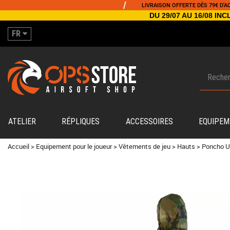
/
LIVRAISON OFFERTE DÈS 79€ D'ACHAT
DU 29/07 AU 16/08 I
FR
ATELIER
RÉPLIQUES
ACCESSOIRES
EQUIPEM
Accueil
>
Equipement pour le joueur
>
Vêtements de jeu
>
Hauts
>
Poncho U