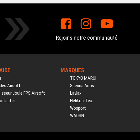
Rejoins notre communauté
'AIDE
MARQUES
s
TOKYO MARUI
des Airsoft
Specna Arms
isseur Joule FPS Airsoft
Laylax
ontacter
Helikon-Tex
Wosport
WADSN