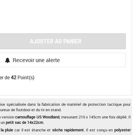
AJOUTER AU PANIER
Recevoir une alerte
er de
42
Point(s)
e spécialisée dans la fabrication de matériel de protection tactique pour
ureux de l'outdoor et du tir en stand.
 version
camouflage US Woodland
, mesurant 210 x 145cm une fois déplié. Il
s un
petit sac de 14x22cm
.
la pluie
car il est étanche et
sèche rapidement
. Il est conçu en
polyester