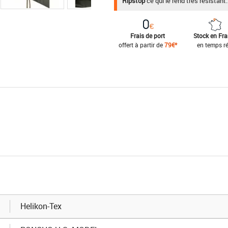
Ripstop
ce qui le rend très résistant.
Frais de port
Stock en Fr
offert à partir de
79€*
en temps ré
Helikon-Tex