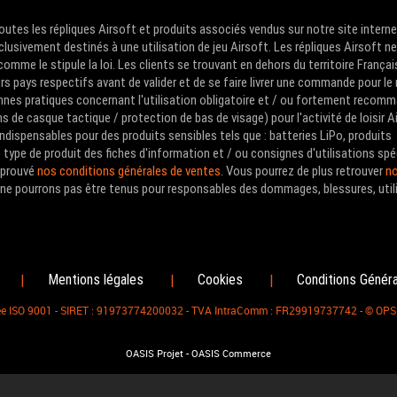
Toutes les répliques Airsoft et produits associés vendus sur notre site intern
clusivement destinés à une utilisation de jeu Airsoft. Les répliques Airsoft n
me le stipule la loi. Les clients se trouvant en dehors du territoire Françai
urs pays respectifs avant de valider et de se faire livrer une commande pour le
nes pratiques concernant l'utilisation obligatoire et / ou fortement recom
de casque tactique / protection de bas de visage) pour l'activité de loisir A
ndispensables pour des produits sensibles tels que : batteries LiPo, produits
type de produit des fiches d'information et / ou consignes d'utilisations spé
approuvé
nos conditions générales de ventes
. Vous pourrez de plus retrouver
no
us ne pourrons pas être tenus pour responsables des dommages, blessures, util
Mentions légales
Cookies
Conditions Génér
|
|
|
fiée ISO 9001 - SIRET : 91973774200032 - TVA IntraComm : FR29919737742 - © OP
-
OASIS Projet
OASIS Commerce