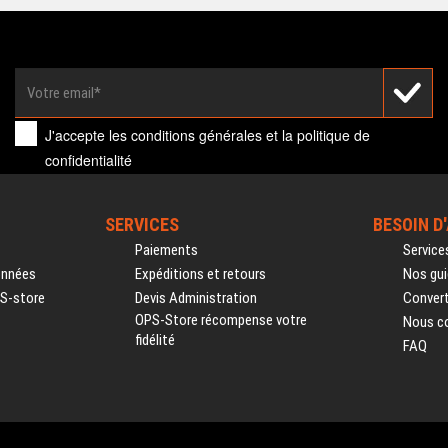
J'accepte les
conditions générales
et la
politique de
confidentialité
SERVICES
BESOIN D
Paiements
Service
onnées
Expéditions et retours
Nos gui
PS-store
Devis Administration
Convert
OPS-Store récompense votre
Nous c
fidélité
FAQ