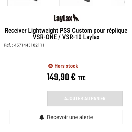
Receiver Lightweight PSS Custom pour réplique
VSR-ONE / VSR-10 Laylax
Réf. :
4571443182111
Hors stock
149
,
90
€
TTC
AJOUTER AU PANIER
Recevoir une alerte