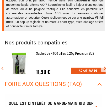
équiper. Son principal atout réside dans son
garde-main RIS
, qui
modernise la plateforme AK47 Sportsline et facilite l’ajout d’une optique
de visée ou d'une poignée tactique. Elle conserve en parallèle les
commandes essentielles d’une AEG avec tir semi-automatique,
automatique et sécurité. Cette réplique repose sur une
gearbox V3 full
metal
, un hop-up réglable et un moteur short type, avec câblage arrière
et connecteur mini Tamiya.
Nos produits compatibles
Sachet de 4000 billes 0.25g Precision BLS
11,90 €
ACHAT RAPIDE
FOIRE AUX QUESTIONS (FAQ)
QUEL EST L’INTÉRÊT DU GARDE-MAIN RIS SUR