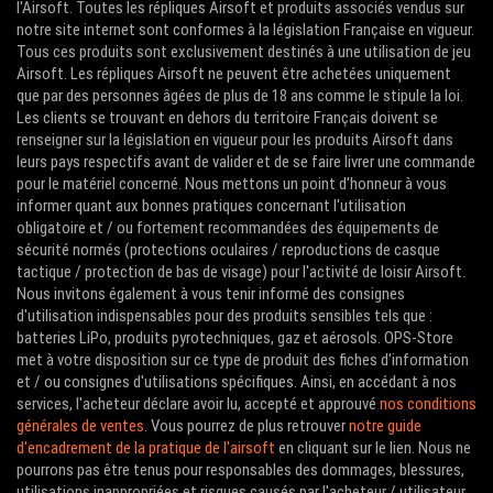
l'Airsoft. Toutes les répliques Airsoft et produits associés vendus sur
notre site internet sont conformes à la législation Française en vigueur.
Tous ces produits sont exclusivement destinés à une utilisation de jeu
Airsoft. Les répliques Airsoft ne peuvent être achetées uniquement
que par des personnes âgées de plus de 18 ans comme le stipule la loi.
Les clients se trouvant en dehors du territoire Français doivent se
renseigner sur la législation en vigueur pour les produits Airsoft dans
leurs pays respectifs avant de valider et de se faire livrer une commande
pour le matériel concerné. Nous mettons un point d'honneur à vous
informer quant aux bonnes pratiques concernant l'utilisation
obligatoire et / ou fortement recommandées des équipements de
sécurité normés (protections oculaires / reproductions de casque
tactique / protection de bas de visage) pour l'activité de loisir Airsoft.
Nous invitons également à vous tenir informé des consignes
d'utilisation indispensables pour des produits sensibles tels que :
batteries LiPo, produits pyrotechniques, gaz et aérosols. OPS-Store
met à votre disposition sur ce type de produit des fiches d'information
et / ou consignes d'utilisations spécifiques. Ainsi, en accédant à nos
services, l'acheteur déclare avoir lu, accepté et approuvé
nos conditions
générales de ventes
. Vous pourrez de plus retrouver
notre guide
d'encadrement de la pratique de l'airsoft
en cliquant sur le lien. Nous ne
pourrons pas être tenus pour responsables des dommages, blessures,
utilisations inappropriées et risques causés par l'acheteur / utilisateur.