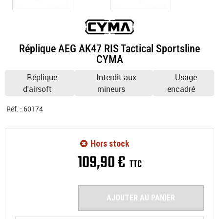
Réplique AEG AK47 RIS Tactical Sportsline
CYMA
Réplique
Interdit aux
Usage
d'airsoft
mineurs
encadré
Réf. :
60174
Hors stock
109
,
90
€
TTC
AJOUTER AU PANIER