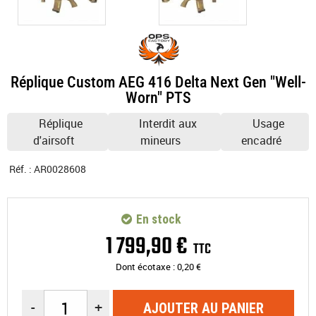
Réplique Custom AEG 416 Delta Next Gen "Well-
Worn" PTS
Réplique
Interdit aux
Usage
d'airsoft
mineurs
encadré
Réf. :
AR0028608
En stock
1 799
,
90
€
TTC
Dont écotaxe :
0,20
€
-
+
AJOUTER AU PANIER