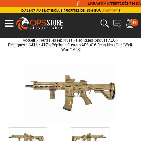
/
LIVRAISON OFFERTE DÈS 79€ D'ACHAT
DU 29/07 AU 28/07 INCLUS PROFITEZ DE -15% SUR
WOSPORT
!
0
Accueil
>
Toutes les répliques
>
Répliques longues AEG
>
Répliques HK416 / 417
>
Réplique Custom AEG 416 Delta Next Gen "Well-
Worn" PTS