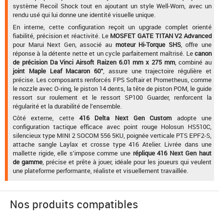
système Recoil Shock tout en ajoutant un style Well-Worn, avec un
rendu usé qui lui donne une identité visuelle unique.
En interne, cette configuration reçoit un upgrade complet orienté
fiabilité, précision et réactivité. Le
MOSFET GATE TITAN V2 Advanced
pour Marui Next Gen, associé au
moteur Hi-Torque SHS
, offre une
réponse à la détente nette et un cycle parfaitement maîtrisé. Le
canon
de précision Da Vinci Airsoft Raizen 6.01 mm x 275 mm
, combiné au
joint Maple Leaf Macaron 60°
, assure une trajectoire régulière et
précise. Les composants renforcés FPS Softair et Prometheus, comme
le nozzle avec O-ring, le piston 14 dents, la tête de piston POM, le guide
ressort sur roulement et le ressort SP100 Guarder, renforcent la
régularité et la durabilité de l’ensemble.
Côté externe, cette
416 Delta Next Gen Custom
adopte une
configuration tactique efficace avec point rouge Holosun HS510C,
silencieux type MINI 2 SOCOM 556 5KU, poignée verticale PTS EPF2-S,
attache sangle Laylax et crosse type 416 Atelier. Livrée dans une
mallette rigide, elle s’impose comme une
réplique 416 Next Gen haut
de gamme
, précise et prête à jouer, idéale pour les joueurs qui veulent
une plateforme performante, réaliste et visuellement travaillée.
Nos produits compatibles