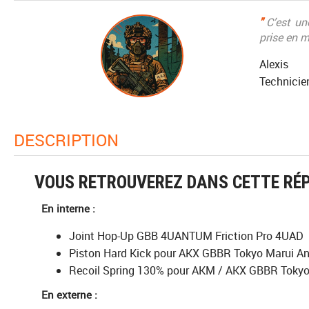
"
C’est une
prise en 
Alexis
Technicien
DESCRIPTION
VOUS RETROUVEREZ DANS CETTE RÉP
En interne :
Joint Hop-Up GBB 4UANTUM Friction Pro 4UAD
Piston Hard Kick pour AKX GBBR Tokyo Marui A
Recoil Spring 130% pour AKM / AKX GBBR Tokyo
En externe :