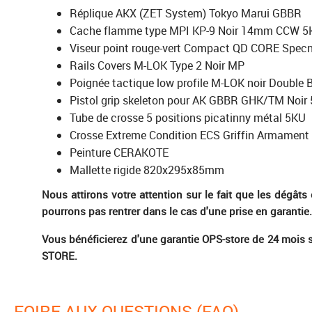
Réplique AKX (ZET System) Tokyo Marui GBBR
Cache flamme type MPI KP-9 Noir 14mm CCW 5
Viseur point rouge-vert Compact QD CORE Spec
Rails Covers M-LOK Type 2 Noir MP
Poignée tactique low profile M-LOK noir Double B
Pistol grip skeleton pour AK GBBR GHK/TM Noir
Tube de crosse 5 positions picatinny métal 5KU
Crosse Extreme Condition ECS Griffin Armament
Peinture CERAKOTE
Mallette rigide 820x295x85mm
Nous attirons votre attention sur le fait que les dégât
pourrons pas rentrer dans le cas d'une prise en garantie.
Vous bénéficierez d'une garantie OPS-store de 24 mois s
STORE.
FOIRE AUX QUESTIONS (FAQ)