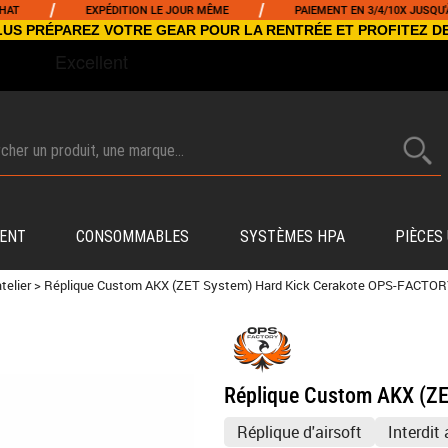
/
EXPÉDITION LE JOUR MÊME
PAIEMENT EN 3/4/10X JUSQU'À 5000€
NCLUS PRÉPAREZ VOTRE GEAR POUR LA RENTRÉE ET PROFITEZ D
ENT
CONSOMMABLES
SYSTÈMES HPA
PIÈCES
telier
>
Réplique Custom AKX (ZET System) Hard Kick Cerakote OPS-FACTO
Réplique Custom AKX (Z
Réplique d'airsoft
Interdit