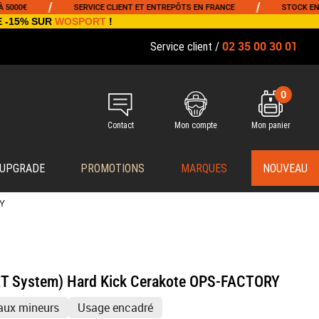
/
/
SERVICE CLIENT ET ENTREPÔTS EN FRANCE
STOCK EN TEMPS RÉ
E -15% SUR
WOSPORT
!
02 35 00 30 01
Service client /
0
Contact
Mon compte
Mon panier
 UPGRADE
PROMOTIONS
MARQUES
NOUVEAU
RY
ET System) Hard Kick Cerakote OPS-FACTORY
 aux mineurs
Usage encadré