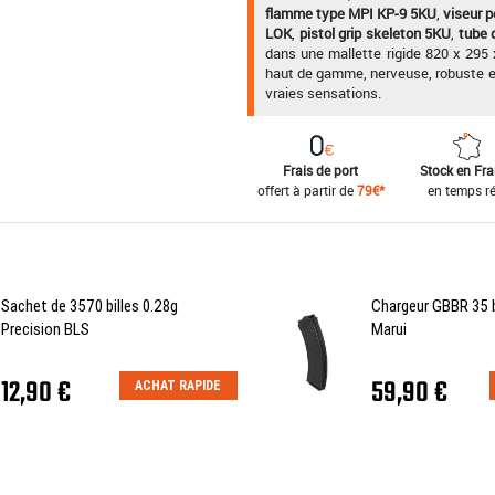
flamme type MPI KP-9 5KU
,
viseur 
LOK
,
pistol grip skeleton 5KU
,
tube 
dans une mallette rigide 820 x 29
haut de gamme, nerveuse, robuste et 
vraies sensations.
Frais de port
Stock en Fr
offert à partir de
79€*
en temps ré
Sachet de 3570 billes 0.28g
Chargeur GBBR 35 
Precision BLS
Marui
12,90 €
59,90 €
ACHAT RAPIDE