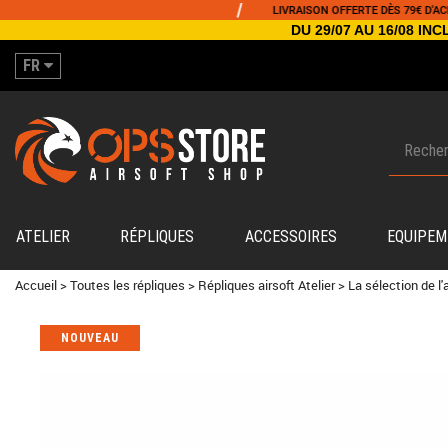
/
/
LIVRAISON OFFERTE DÈS 79€ D'ACHAT
DU 29/07 AU 16/08 I
FR
ATELIER
RÉPLIQUES
ACCESSOIRES
EQUIPEM
Accueil
>
Toutes les répliques
>
Répliques airsoft Atelier
>
La sélection de l'a
NOUVEAU