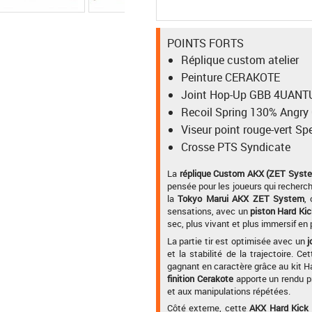
POINTS FORTS
Réplique custom atelier
Peinture CERAKOTE
Joint Hop-Up GBB 4UAN
Recoil Spring 130% Angry
Viseur point rouge-vert S
Crosse PTS Syndicate
La
réplique Custom AKX (ZET Syste
pensée pour les joueurs qui recherch
la
Tokyo Marui AKX ZET System
,
sensations, avec un
piston Hard Ki
sec, plus vivant et plus immersif en 
La partie tir est optimisée avec un
j
et la stabilité de la trajectoire.
gagnant en caractère grâce au kit Ha
finition Cerakote
apporte un rendu pr
et aux manipulations répétées.
Côté externe, cette
AKX Hard Kick