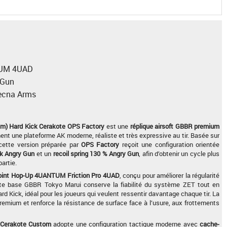
TUM 4UAD
 Gun
pecna Arms
m) Hard Kick Cerakote OPS Factory
est une
réplique airsoft GBBR premium
ent une plateforme AK moderne, réaliste et très expressive au tir. Basée sur
 cette version préparée par
OPS Factory
reçoit une configuration orientée
ck Angry Gun
et un
recoil spring 130 % Angry Gun
, afin d’obtenir un cycle plus
partie.
oint Hop-Up 4UANTUM Friction Pro 4UAD
, conçu pour améliorer la régularité
 Cette base GBBR Tokyo Marui conserve la fiabilité du système ZET tout en
rd Kick, idéal pour les joueurs qui veulent ressentir davantage chaque tir. La
emium et renforce la résistance de surface face à l’usure, aux frottements
 Cerakote Custom
adopte une configuration tactique moderne avec
cache-