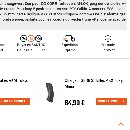
point rouge-vert Compact QD CORE
,
rail covers M-LOK
,
poignée low profile M-
de crosse Picatinny 5 positions
et
crosse PTS Griffin Armament ECS
. Livrée
5 x 85 mm, cette réplique AKX custom s’impose comme une plateforme gaz
prête à jouer, parfaite pour les joueurs qui veulent une AK moderne avec de
ance
Payer en 3/4/10X
Expédition
Garantie
el
De 150€ à 3000€*
Express
12 mois*
billes AKM Tokyo
Chargeur GBBR 35 billes AKX Tokyo
Marui
64,90 €
VOIR LE PRODUIT
VOIR LE PRODUIT