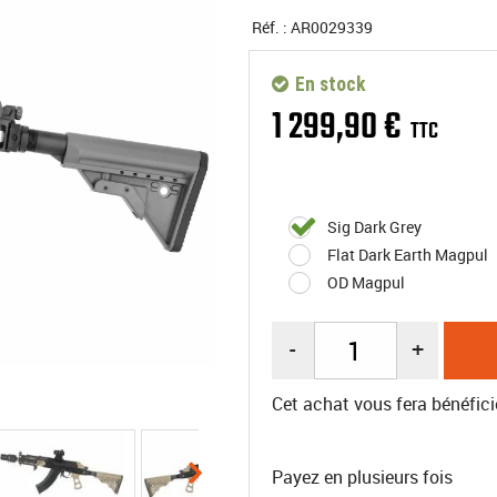
Réf. :
AR0029339
En stock
1 299
,
90
€
TTC
Sig Dark Grey
Flat Dark Earth Magpul
OD Magpul
-
+
Cet achat vous fera bénéfici
Payez en plusieurs fois