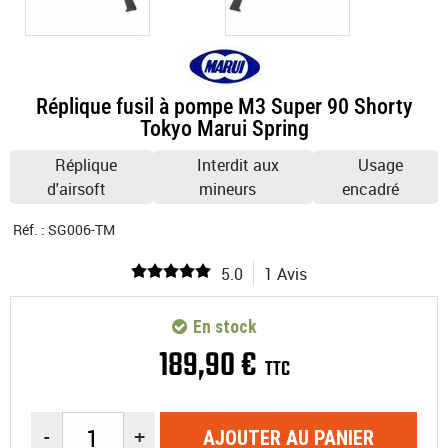
Réplique fusil à pompe M3 Super 90 Shorty
Tokyo Marui Spring
Réplique
Interdit aux
Usage
d'airsoft
mineurs
encadré
Réf. :
SG006-TM
5.0
1 Avis
En stock
189
,
90
€
TTC
-
+
AJOUTER AU PANIER