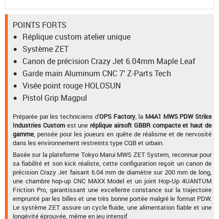
POINTS FORTS
Réplique custom atelier unique
Système ZET
Canon de précision Crazy Jet 6.04mm Maple Leaf
Garde main Aluminum CNC 7' Z-Parts Tech
Visée point rouge HOLOSUN
Pistol Grip Magpul
Préparée par les techniciens d'
OPS Factory
, la
M4A1 MWS PDW Strike
Industries Custom
est une
réplique airsoft GBBR compacte et haut de
gamme
, pensée pour les joueurs en quête de réalisme et de nervosité
dans les environnement restreints type CQB et urbain.
Basée sur la plateforme Tokyo Marui MWS ZET System, reconnue pour
sa fiabilité et son kick réaliste, cette configuration reçoit un canon de
précision Crazy Jet faisant 6.04 mm de diamètre sur 200 mm de long,
une chambre hop-up CNC MAXX Model et un joint Hop-Up 4UANTUM
Friction Pro, garantissant une excellente constance sur la trajectoire
emprunté par les billes et une très bonne portée malgré le format PDW.
Le système ZET assure un cycle fluide, une alimentation fiable et une
longévité éprouvée, même en jeu intensif.