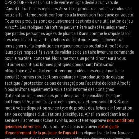
OPS-STORE.FR est un site de vente en ligne dédié à l'univers de
l'Airsoft. Toutes les répliques Airsoft et produits associés vendus sur
notre site internet sont conformes à la législation Française en vigueur.
Tous ces produits sont exclusivement destinés à une utilisation de jeu
Airsoft. Les répliques Airsoft ne peuvent être achetées uniquement
que par des personnes âgées de plus de 18 ans comme le stipule la loi.
Les clients se trouvant en dehors du territoire Français doivent se
renseigner sur la législation en vigueur pour les produits Airsoft dans
leurs pays respectifs avant de valider et de se faire livrer une commande
pour le matériel concerné. Nous mettons un point d'honneur à vous
informer quant aux bonnes pratiques concernant l'utilisation
obligatoire et / ou fortement recommandées des équipements de
sécurité normés (protections oculaires / reproductions de casque
tactique / protection de bas de visage) pour l'activité de loisir Airsoft.
Nous invitons également à vous tenir informé des consignes
d'utilisation indispensables pour des produits sensibles tels que :
batteries LiPo, produits pyrotechniques, gaz et aérosols. OPS-Store
met à votre disposition sur ce type de produit des fiches d'information
et / ou consignes d'utilisations spécifiques. Ainsi, en accédant à nos
services, l'acheteur déclare avoir lu, accepté et approuvé
nos conditions
générales de ventes
. Vous pourrez de plus retrouver
notre guide
d'encadrement de la pratique de l'airsoft
en cliquant sur le lien. Nous ne
pourrons pas être tenus pour responsables des dommages, blessures,