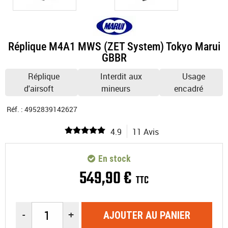
Réplique M4A1 MWS (ZET System) Tokyo Marui
GBBR
Réplique
Interdit aux
Usage
d'airsoft
mineurs
encadré
Réf. :
4952839142627
4.9
11 Avis
En stock
549
,
90
€
TTC
-
+
AJOUTER AU PANIER