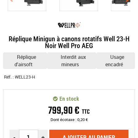
Réplique Minigun à canons rotatifs Well 23-H
Noir Well Pro AEG
Réplique
Interdit aux
Usage
d'airsoft
mineurs
encadré
Réf. :
WELL23-H
En stock
799
,
90
€
TTC
Dont écotaxe :
0,20
€
-
+
AJOUTER AU PANIER