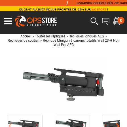
/
LIVRAISON OFFERTE DÈS 79€ D'ACHAT
DU 29/07 AU 28/07 INCLUS PROFITEZ DE -15% SUR
WOSPORT
!
0
Accueil
>
Toutes les répliques
>
Répliques longues AEG
>
Répliques de soutien
>
Réplique Minigun à canons rotatifs Well 23-H Noir
Well Pro AEG