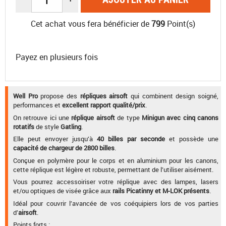
Cet achat vous fera bénéficier de
799
Point(s)
Payez en plusieurs fois
Well Pro
propose des
répliques airsoft
qui combinent design soigné,
performances et
excellent rapport qualité/prix
.
On retrouve ici une
réplique airsoft
de type
Minigun avec cinq canons
rotatifs
de style
Gatling
.
Elle peut envoyer jusqu’à
40 billes par seconde
et possède une
capacité de chargeur de 2800 billes
.
Conçue en polymère pour le corps et en aluminium pour les canons,
cette réplique est légère et robuste, permettant de l’utiliser aisément.
Vous pourrez accessoiriser votre réplique avec des lampes, lasers
et/ou optiques de visée grâce aux
rails Picatinny et M-LOK présents
.
Idéal pour couvrir l’avancée de vos coéquipiers lors de vos parties
d’
airsoft
.
Points forts :