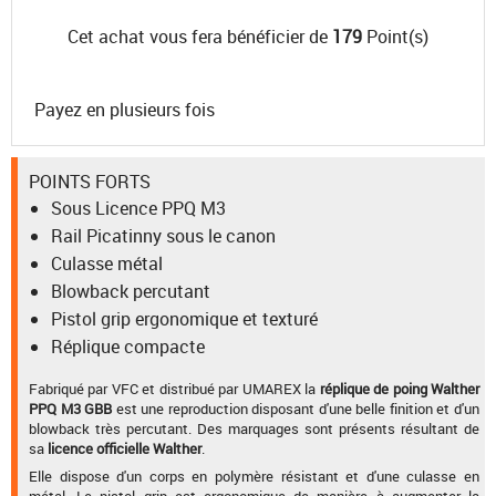
Cet achat vous fera bénéficier de
179
Point(s)
Payez en plusieurs fois
POINTS FORTS
Sous Licence PPQ M3
Rail Picatinny sous le canon
Culasse métal
Blowback percutant
Pistol grip ergonomique et texturé
Réplique compacte
Fabriqué par VFC et distribué par UMAREX la
réplique de poing Walther
PPQ M3 GBB
est une reproduction disposant d'une belle finition et d'un
blowback très percutant. Des marquages sont présents résultant de
sa
licence officielle Walther
.
Elle dispose d'un corps en polymère résistant et d'une culasse en
métal. Le pistol grip est ergonomique de manière à augmenter la