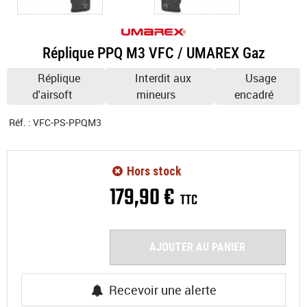
Réplique PPQ M3 VFC / UMAREX Gaz
Réplique
Interdit aux
Usage
d'airsoft
mineurs
encadré
Réf. :
VFC-PS-PPQM3
Hors stock
179
,
90
€
TTC
AJOUTER AU PANIER
Recevoir une alerte