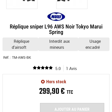
Réplique sniper L96 AWS Noir Tokyo Marui
Spring
Réplique
Interdit aux
Usage
d'airsoft
mineurs
encadré
Réf. :
TM-AWS-BK
5.0
1 Avis
Hors stock
299
,
90
€
TTC
AJOUTER AU PANIER