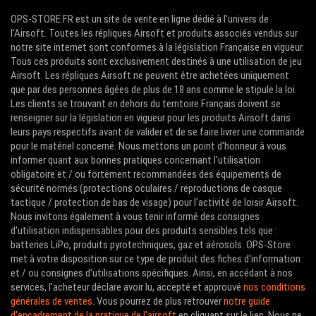
OPS-STORE.FR est un site de vente en ligne dédié à l'univers de
l'Airsoft. Toutes les répliques Airsoft et produits associés vendus sur
notre site internet sont conformes à la législation Française en vigueur.
Tous ces produits sont exclusivement destinés à une utilisation de jeu
Airsoft. Les répliques Airsoft ne peuvent être achetées uniquement
que par des personnes âgées de plus de 18 ans comme le stipule la loi.
Les clients se trouvant en dehors du territoire Français doivent se
renseigner sur la législation en vigueur pour les produits Airsoft dans
leurs pays respectifs avant de valider et de se faire livrer une commande
pour le matériel concerné. Nous mettons un point d'honneur à vous
informer quant aux bonnes pratiques concernant l'utilisation
obligatoire et / ou fortement recommandées des équipements de
sécurité normés (protections oculaires / reproductions de casque
tactique / protection de bas de visage) pour l'activité de loisir Airsoft.
Nous invitons également à vous tenir informé des consignes
d'utilisation indispensables pour des produits sensibles tels que :
batteries LiPo, produits pyrotechniques, gaz et aérosols. OPS-Store
met à votre disposition sur ce type de produit des fiches d'information
et / ou consignes d'utilisations spécifiques. Ainsi, en accédant à nos
services, l'acheteur déclare avoir lu, accepté et approuvé
nos conditions
générales de ventes
. Vous pourrez de plus retrouver
notre guide
d'encadrement de la pratique de l'airsoft
en cliquant sur le lien. Nous ne