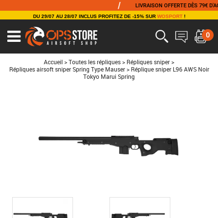
/
LIVRAISON OFFERTE DÈS 79€ D'ACHAT
DU 29/07 AU 28/07 INCLUS PROFITEZ DE -15% SUR
WOSPORT
!
0
Ouvrir
le
menu
Accueil
>
Toutes les répliques
>
Répliques sniper
>
Répliques airsoft sniper Spring Type Mauser
>
Réplique sniper L96 AWS Noir
Tokyo Marui Spring