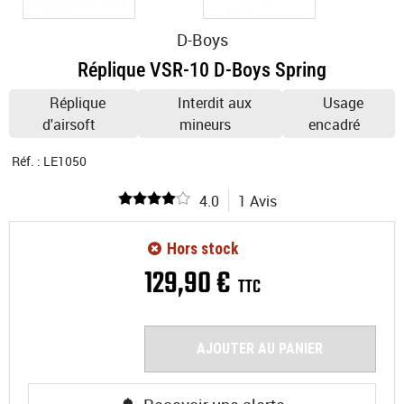
D-Boys
Réplique VSR-10 D-Boys Spring
Réplique
Interdit aux
Usage
d'airsoft
mineurs
encadré
Réf. :
LE1050
4.0
1 Avis
Hors stock
129
,
90
€
TTC
AJOUTER AU PANIER