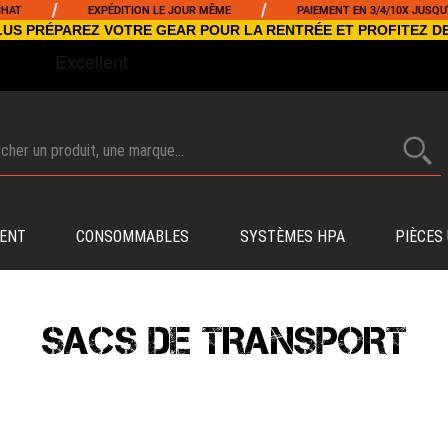
/
EXPÉDITION LE JOUR MÊME
PAIEMENT EN 3/4/10X JUSQU'À 5000€
NCLUS PRÉPAREZ VOTRE GEAR POUR LA RENTRÉE ET PROFITEZ D
ENT
CONSOMMABLES
SYSTÈMES HPA
PIÈCES
SACS DE TRANSPORT