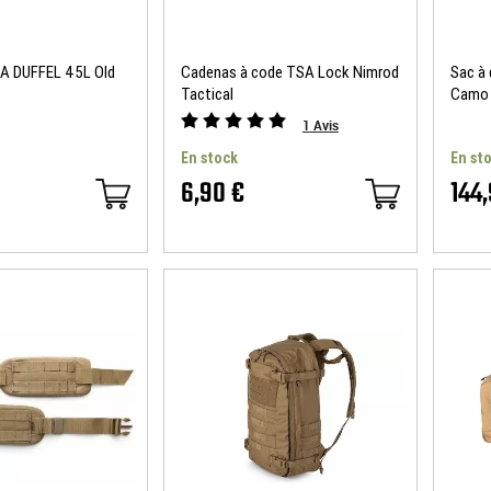
A DUFFEL 45L Old
Cadenas à code TSA Lock Nimrod
Sac à
Tactical
Camo 
1
Avis
En stock
En st
6,90 €
144