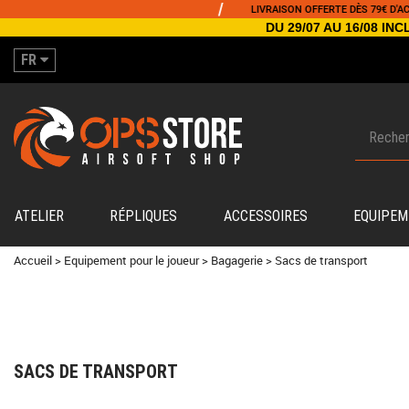
/
/
LIVRAISON OFFERTE DÈS 79€ D'ACHAT
DU 29/07 AU 16/08 I
FR
ATELIER
RÉPLIQUES
ACCESSOIRES
EQUIPEM
Accueil
>
Equipement pour le joueur
>
Bagagerie
>
Sacs de transport
SACS DE TRANSPORT