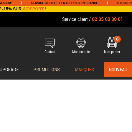
/
/
SERVICE CLIENT ET ENTREPÔTS EN FRANCE
STOCK EN TEMPS RÉE
E -15% SUR
WOSPORT
!
02 35 00 30 01
Service client /
0
Contact
Mon compte
Mon panier
 UPGRADE
PROMOTIONS
MARQUES
NOUVEAU