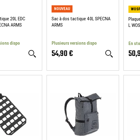
NOUVEAU
WOSP
tique 20L EDC
Sac à dos tactique 40L SPECNA
Plaque
PECNA ARMS
ARMS
L WO
sions dispo
Plusieurs versions dispo
En st
54,90 €
50,