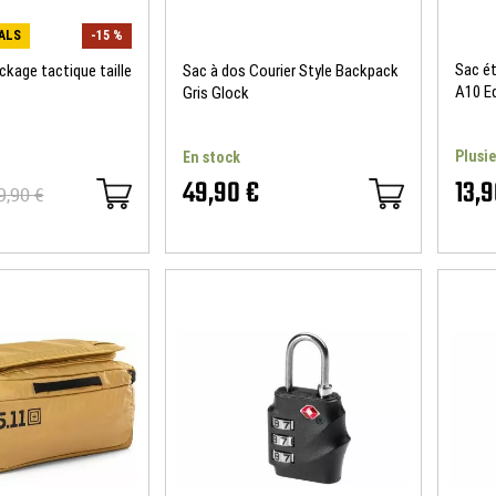
ALS
-15 %
Sac ét
ckage tactique taille
Sac à dos Courier Style Backpack
A10 E
Gris Glock
Plusie
En stock
49,90 €
13,9
9,90 €