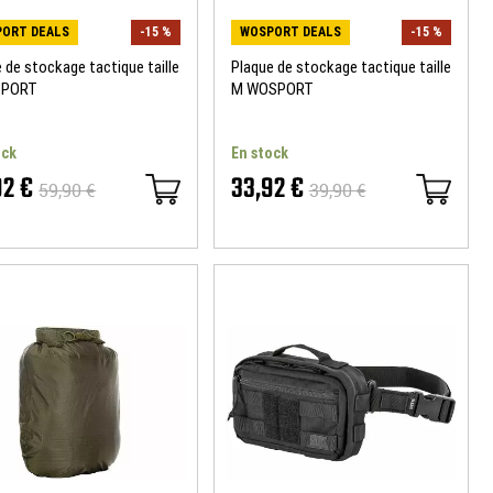
ORT DEALS
-15 %
WOSPORT DEALS
-15 %
 de stockage tactique taille
Plaque de stockage tactique taille
SPORT
M WOSPORT
ock
En stock
92 €
33,92 €
59,90 €
39,90 €