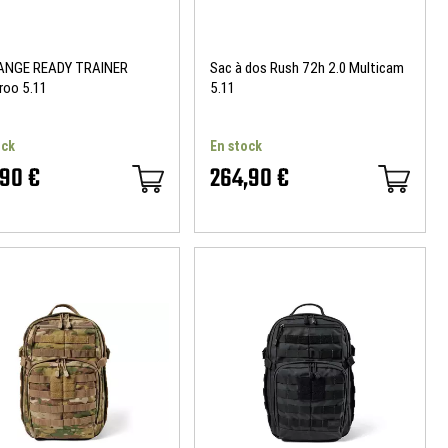
ANGE READY TRAINER
Sac à dos Rush 72h 2.0 Multicam
roo 5.11
5.11
ock
En stock
,90 €
264,90 €