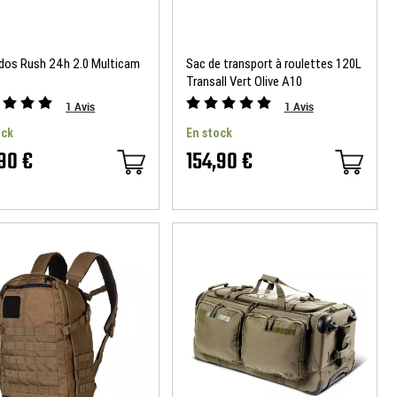
 dos Rush 24h 2.0 Multicam
Sac de transport à roulettes 120L
Transall Vert Olive A10
Equipement
1
Avis
1
Avis
ock
En stock
,90 €
154,90 €