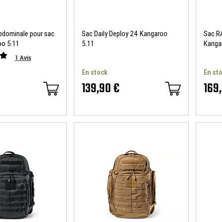
abdominale pour sac
Sac Daily Deploy 24 Kangaroo
Sac R
o 5.11
5.11
Kanga
1
Avis
En stock
En st
139,90 €
169