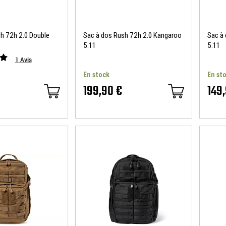
h 72h 2.0 Double
Sac à dos Rush 72h 2.0 Kangaroo
Sac à
5.11
5.11
1
Avis
En stock
En st
199,90 €
149