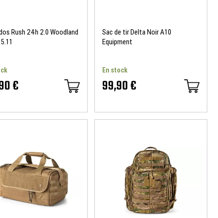
 dos Rush 24h 2.0 Woodland
Sac de tir Delta Noir A10
5.11
Equipment
ock
En stock
,90 €
99,90 €