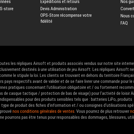
onnées
Expéditions et retours
Nos gui
PS-store
Devis Administration
Convert
OPS-Store récompense votre
Nous c
fidélité
FAQ
Toutes les répliques Airsoft et produits associés vendus sur notre site intern
clusivement destinés à une utilisation de jeu Airsoft. Les répliques Airsoft n
me le stipule la loi. Les clients se trouvant en dehors du territoire Françai
urs pays respectifs avant de valider et de se faire livrer une commande pour le
nes pratiques concernant l'utilisation obligatoire et / ou fortement recom
de casque tactique / protection de bas de visage) pour l'activité de loisir A
ndispensables pour des produits sensibles tels que : batteries LiPo, produits
type de produit des fiches d'information et / ou consignes d'utilisations spé
approuvé
nos conditions générales de ventes
. Vous pourrez de plus retrouver
no
us ne pourrons pas être tenus pour responsables des dommages, blessures, util