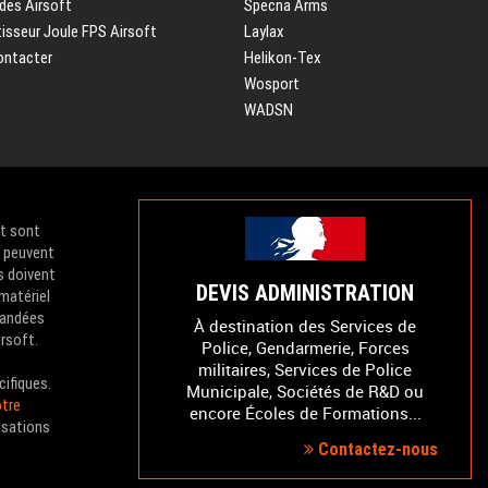
des Airsoft
Specna Arms
isseur Joule FPS Airsoft
Laylax
ontacter
Helikon-Tex
Wosport
WADSN
et sont
e peuvent
s doivent
DEVIS ADMINISTRATION
 matériel
mandées
À destination des Services de
irsoft.
Police, Gendarmerie, Forces
militaires, Services de Police
cifiques.
Municipale, Sociétés de R&D ou
tre
encore Écoles de Formations...
isations
Contactez-nous