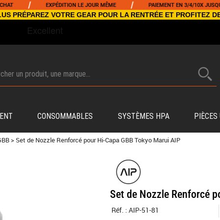
/
/
EXPÉDITION LE JOUR MÊME
PAIEMENT EN 3/4/10X JUSQU'À 50
NCLUS PRÉPAREZ VOTRE GEAR POUR LA RENTRÉE ET PROFITEZ D
ENT
CONSOMMABLES
SYSTÈMES HPA
PIÈCES
GBB
>
Set de Nozzle Renforcé pour Hi-Capa GBB Tokyo Marui AIP
Set de Nozzle Renforcé p
Réf. :
AIP-51-81