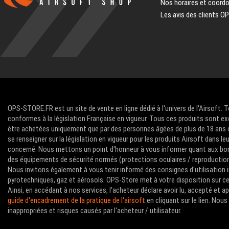
Nos horaires et coord
Les avis des clients O
OPS-STORE.FR est un site de vente en ligne dédié à l'univers de l'Airsoft. 
conformes à la législation Française en vigueur. Tous ces produits sont ex
être achetées uniquement que par des personnes âgées de plus de 18 ans com
se renseigner sur la législation en vigueur pour les produits Airsoft dans le
concerné. Nous mettons un point d'honneur à vous informer quant aux bon
des équipements de sécurité normés (protections oculaires / reproductions 
Nous invitons également à vous tenir informé des consignes d'utilisation i
pyrotechniques, gaz et aérosols. OPS-Store met à votre disposition sur ce 
Ainsi, en accédant à nos services, l'acheteur déclare avoir lu, accepté et 
guide d'encadrement de la pratique de l'airsoft
en cliquant sur le lien. No
inappropriées et risques causés par l'acheteur / utilisateur.