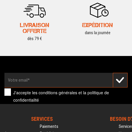
LIVRAISON
EXPÉDITION
OFFERTE
dans la journée
dès 79 €
J'accepte les
conditions générales
et la
politique de
confidentialité
SERVICES
BESOIN D
Paiements
Service