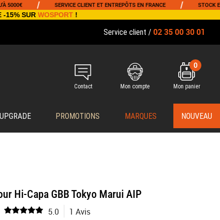
/
/
00€
SERVICE CLIENT ET ENTREPÔTS EN FRANCE
STOCK EN TE
E -15% SUR
WOSPORT
!
02 35 00 30 01
Service client /
0
Contact
Mon compte
Mon panier
 UPGRADE
PROMOTIONS
MARQUES
NOUVEAU
our Hi-Capa GBB Tokyo Marui AIP
5.0
1 Avis