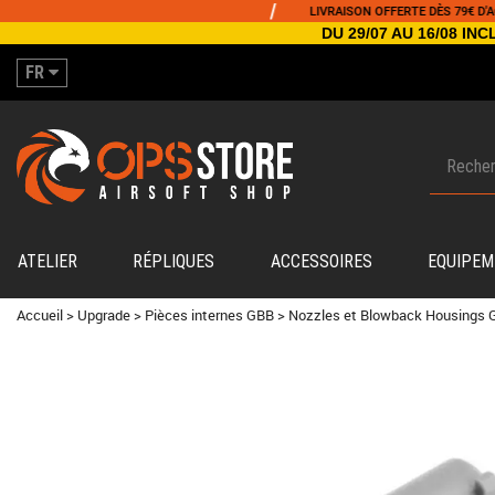
/
LIVRAISON OFFERTE DÈS 79€ D'ACHAT
DU 29/07 AU 16/08 I
FR
ATELIER
RÉPLIQUES
ACCESSOIRES
EQUIPEM
Accueil
>
Upgrade
>
Pièces internes GBB
>
Nozzles et Blowback Housings 