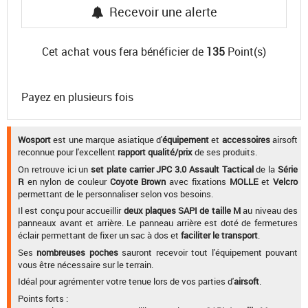
Recevoir une alerte
Cet achat vous fera bénéficier de
135
Point(s)
Payez en plusieurs fois
Wosport
est une marque asiatique d'
équipement
et
accessoires
airsoft
reconnue pour l'excellent
rapport qualité/prix
de ses produits.
On retrouve ici un
set plate carrier JPC 3.0 Assault Tactical
de la
Série
R
en nylon de couleur
Coyote Brown
avec fixations
MOLLE
et
Velcro
permettant de le personnaliser selon vos besoins.
Il est conçu pour accueillir
deux plaques SAPI de taille M
au niveau des
panneaux avant et arrière. Le panneau arrière est doté de fermetures
éclair permettant de fixer un sac à dos et
faciliter le transport
.
Ses
nombreuses poches
sauront recevoir tout l'équipement pouvant
vous être nécessaire sur le terrain.
Idéal pour agrémenter votre tenue lors de vos parties d'
airsoft
.
Points forts :