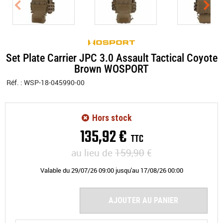
Set Plate Carrier JPC 3.0 Assault Tactical Coyote
Brown WOSPORT
Réf. :
WSP-18-045990-00
Hors stock
135
,
92
€
TTC
au lieu de
159,90
€
Valable
du
29/07/26 09:00
jusqu'au
17/08/26 00:00
AJOUTER AU PANIER