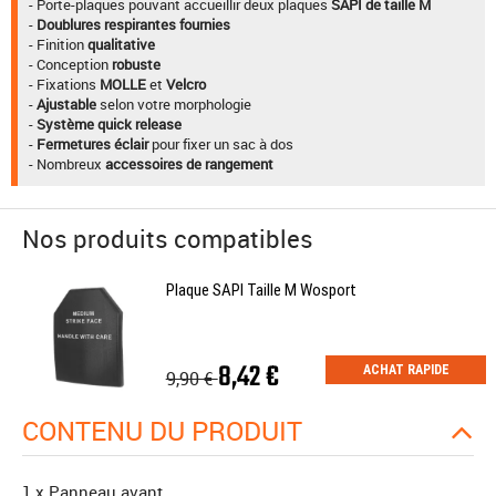
- Porte-plaques pouvant accueillir deux plaques
SAPI de taille M
-
Doublures respirantes fournies
- Finition
qualitative
- Conception
robuste
- Fixations
MOLLE
et
Velcro
-
Ajustable
selon votre morphologie
-
Système quick release
-
Fermetures éclair
pour fixer un sac à dos
- Nombreux
accessoires de rangement
Nos produits compatibles
Plaque SAPI Taille M Wosport
8,42 €
ACHAT RAPIDE
9,90 €
CONTENU DU PRODUIT
1 x Panneau avant