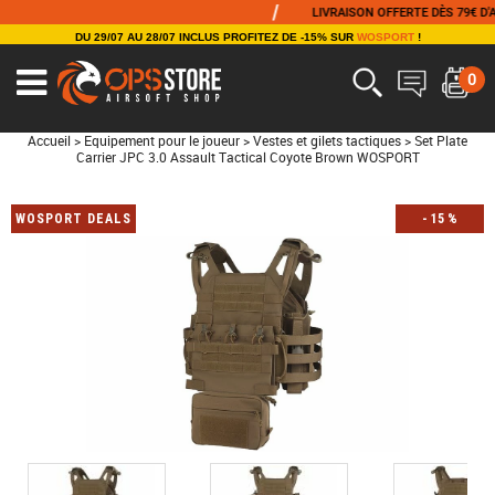
/
LIVRAISON OFFERTE DÈS 79€ D'ACHA
DU 29/07 AU 28/07 INCLUS PROFITEZ DE -15% SUR
WOSPORT
!
0
Accueil
>
Equipement pour le joueur
>
Vestes et gilets tactiques
>
Set Plate
Carrier JPC 3.0 Assault Tactical Coyote Brown WOSPORT
WOSPORT DEALS
-
15
%