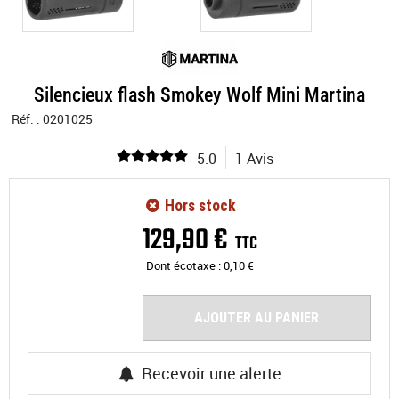
Silencieux flash Smokey Wolf Mini Martina
Réf. :
0201025
5.0
1 Avis
Hors stock
129
,
90
€
TTC
Dont écotaxe :
0,10
€
AJOUTER AU PANIER
Recevoir une alerte