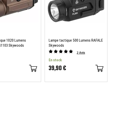
ique 1020 Lumens
Lampe tactique 500 Lumens RAFALE
G1103 Skywoods
Skywoods
2
Avis
En stock
39,90 €