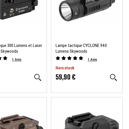
ique 300 Lumens et Laser
Lampe tactique CYCLONE 940
o Skywoods
Lumens Skywoods
1
Avis
1
Avis
Hors stock
59,90 €