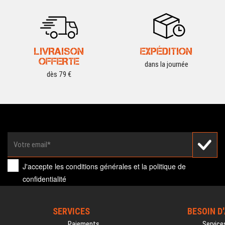
LIVRAISON
EXPÉDITION
OFFERTE
dans la journée
dès 79 €
J'accepte les
conditions générales
et la
politique de
confidentialité
SERVICES
BESOIN D
Paiements
Service