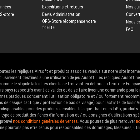
onnées
Expéditions et retours
Nos gui
PS-store
Devis Administration
Convert
OPS-Store récompense votre
Nous c
fidélité
FAQ
Toutes les répliques Airsoft et produits associés vendus sur notre site intern
clusivement destinés à une utilisation de jeu Airsoft. Les répliques Airsoft n
me le stipule la loi. Les clients se trouvant en dehors du territoire Françai
urs pays respectifs avant de valider et de se faire livrer une commande pour le
nes pratiques concernant l'utilisation obligatoire et / ou fortement recom
de casque tactique / protection de bas de visage) pour l'activité de loisir A
ndispensables pour des produits sensibles tels que : batteries LiPo, produits
type de produit des fiches d'information et / ou consignes d'utilisations spé
approuvé
nos conditions générales de ventes
. Vous pourrez de plus retrouver
no
us ne pourrons pas être tenus pour responsables des dommages, blessures, util