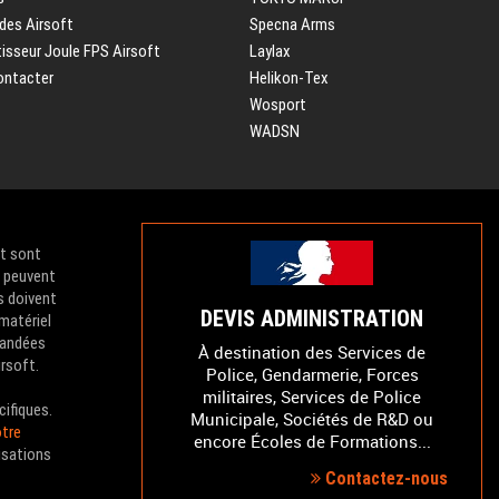
des Airsoft
Specna Arms
isseur Joule FPS Airsoft
Laylax
ontacter
Helikon-Tex
Wosport
WADSN
et sont
e peuvent
s doivent
DEVIS ADMINISTRATION
 matériel
mandées
À destination des Services de
irsoft.
Police, Gendarmerie, Forces
militaires, Services de Police
cifiques.
Municipale, Sociétés de R&D ou
tre
encore Écoles de Formations...
isations
Contactez-nous