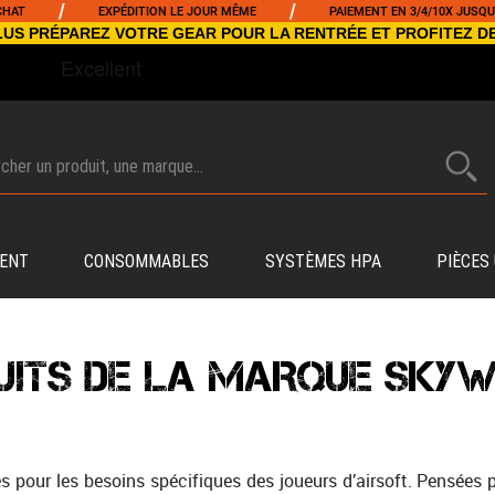
/
/
EXPÉDITION LE JOUR MÊME
PAIEMENT EN 3/4/10X JUSQU'À 5000€
NCLUS PRÉPAREZ VOTRE GEAR POUR LA RENTRÉE ET PROFITEZ D
ENT
CONSOMMABLES
SYSTÈMES HPA
PIÈCES
UITS DE LA MARQUE SKY
 pour les besoins spécifiques des joueurs d’airsoft. Pensées 