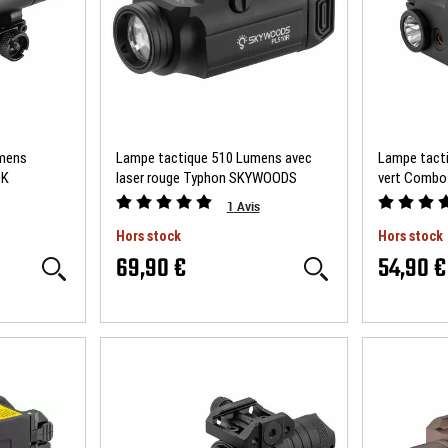
umens
Lampe tactique 510 Lumens avec
Lampe tact
OK
laser rouge Typhon SKYWOODS
vert Comb
1
Avis
Hors stock
Hors stock
69,90 €
54,90 €