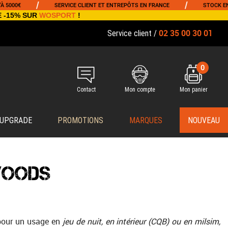
/
/
SERVICE CLIENT ET ENTREPÔTS EN FRANCE
STOCK EN TEMPS 
E -15% SUR
WOSPORT
!
02 35 00 30 01
Service client /
0
Contact
Mon compte
Mon panier
 UPGRADE
PROMOTIONS
MARQUES
NOUVEAU
WOODS
pour un usage en
jeu de nuit, en intérieur (CQB) ou en milsim,