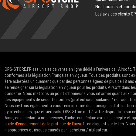
Nos horaires et coord
Les avis des clients O
OPS-STORE.FR est un site de vente en ligne dédié à l'univers de l'Airsoft. 
conformes à la législation Française en vigueur. Tous ces produits sont ex
être achetées uniquement que par des personnes âgées de plus de 18 ans com
se renseigner sur la législation en vigueur pour les produits Airsoft dans le
concerné. Nous mettons un point d'honneur à vous informer quant aux bon
des équipements de sécurité normés (protections oculaires / reproductions 
Nous invitons également à vous tenir informé des consignes d'utilisation i
pyrotechniques, gaz et aérosols. OPS-Store met à votre disposition sur ce 
Ainsi, en accédant à nos services, l'acheteur déclare avoir lu, accepté et 
guide d'encadrement de la pratique de l'airsoft
en cliquant sur le lien. No
inappropriées et risques causés par l'acheteur / utilisateur.