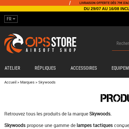
/
LIVRAISON OFFERTE DÈS 79€ D'ACHAT
DU 29/07 AU 16/08 I
FR
ATELIER
RÉPLIQUES
ACCESSOIRES
EQUIPEM
Accueil
>
Marques
>
Skywoods
PROD
Retrouvez tous les produits de la marque
Skywoods.
Skywoods
propose une gamme de
lampes tactiques
conçues