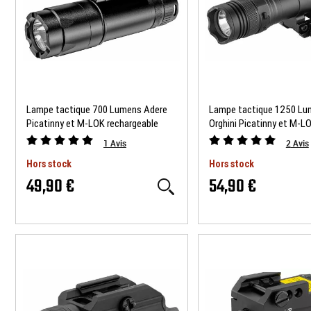
Lampe tactique 700 Lumens Adere
Lampe tactique 1250 L
Picatinny et M-LOK rechargeable
Orghini Picatinny et M-L
SKYWOODS
rechargeable SKYWOODS
1
Avis
2
Avis
Hors stock
Hors stock
49,90 €
54,90 €