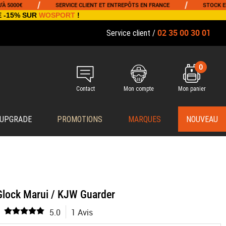
/
/
0€
SERVICE CLIENT ET ENTREPÔTS EN FRANCE
STOCK EN TEM
E -15% SUR
WOSPORT
!
02 35 00 30 01
Service client /
0
Contact
Mon compte
Mon panier
 UPGRADE
PROMOTIONS
MARQUES
NOUVEAU
Glock Marui / KJW Guarder
5.0
1 Avis