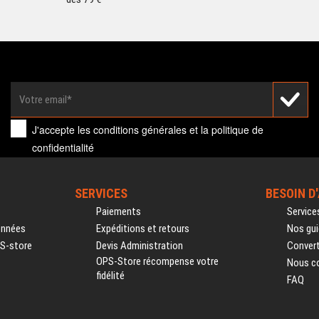
J'accepte les
conditions générales
et la
politique de
confidentialité
SERVICES
BESOIN D
Paiements
Service
onnées
Expéditions et retours
Nos gui
PS-store
Devis Administration
Convert
OPS-Store récompense votre
Nous c
fidélité
FAQ