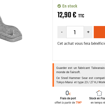
En stock
12
,
90
€
TTC
-
+
Cet achat vous fera bénéfici
Guarder est un fabricant Taïwanai
monde de l'airsoft.
Ce Steel Hammer Sear est compatibl
Tokyo Marui et type 23 / 27 KJ Work
Frais de port
Stock en Fr
offert à partir de
79€*
en temps ré