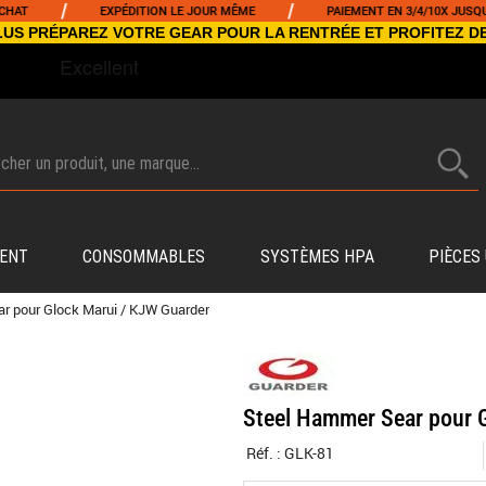
/
/
EXPÉDITION LE JOUR MÊME
PAIEMENT EN 3/4/10X JUSQU'À 500
NCLUS PRÉPAREZ VOTRE GEAR POUR LA RENTRÉE ET PROFITEZ D
ENT
CONSOMMABLES
SYSTÈMES HPA
PIÈCES
r pour Glock Marui / KJW Guarder
Steel Hammer Sear pour 
Réf. :
GLK-81