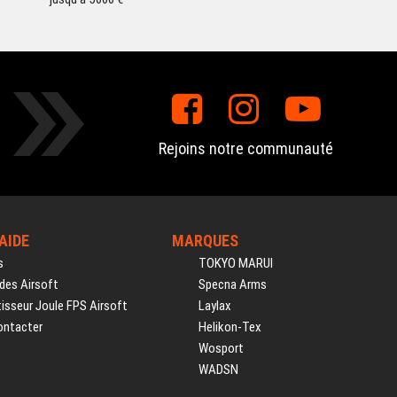
Rejoins notre communauté
'AIDE
MARQUES
s
TOKYO MARUI
des Airsoft
Specna Arms
isseur Joule FPS Airsoft
Laylax
ontacter
Helikon-Tex
Wosport
WADSN