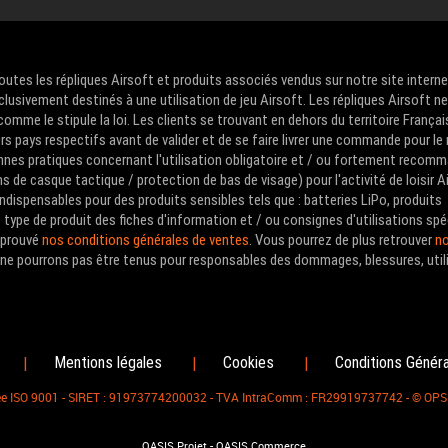
Toutes les répliques Airsoft et produits associés vendus sur notre site intern
clusivement destinés à une utilisation de jeu Airsoft. Les répliques Airsoft n
me le stipule la loi. Les clients se trouvant en dehors du territoire Françai
urs pays respectifs avant de valider et de se faire livrer une commande pour le
nes pratiques concernant l'utilisation obligatoire et / ou fortement recom
de casque tactique / protection de bas de visage) pour l'activité de loisir A
ndispensables pour des produits sensibles tels que : batteries LiPo, produits
type de produit des fiches d'information et / ou consignes d'utilisations spé
approuvé
nos conditions générales de ventes
. Vous pourrez de plus retrouver
no
us ne pourrons pas être tenus pour responsables des dommages, blessures, util
Mentions légales
Cookies
Conditions Génér
|
|
|
fiée ISO 9001 - SIRET : 91973774200032 - TVA IntraComm : FR29919737742 - © OP
-
OASIS Projet
OASIS Commerce