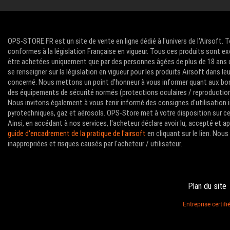
OPS-STORE.FR est un site de vente en ligne dédié à l'univers de l'Airsoft. 
conformes à la législation Française en vigueur. Tous ces produits sont ex
être achetées uniquement que par des personnes âgées de plus de 18 ans com
se renseigner sur la législation en vigueur pour les produits Airsoft dans le
concerné. Nous mettons un point d'honneur à vous informer quant aux bon
des équipements de sécurité normés (protections oculaires / reproductions 
Nous invitons également à vous tenir informé des consignes d'utilisation i
pyrotechniques, gaz et aérosols. OPS-Store met à votre disposition sur ce 
Ainsi, en accédant à nos services, l'acheteur déclare avoir lu, accepté et 
guide d'encadrement de la pratique de l'airsoft
en cliquant sur le lien. No
inappropriées et risques causés par l'acheteur / utilisateur.
Plan du site
Entreprise certi