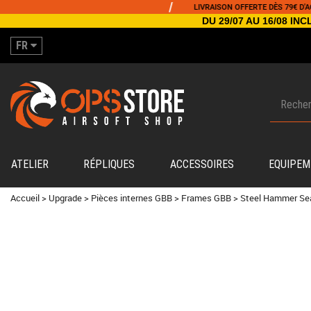
/
LIVRAISON OFFERTE DÈS 79€ D'ACHAT
DU 29/07 AU 16/08 I
FR
ATELIER
RÉPLIQUES
ACCESSOIRES
EQUIPEM
Accueil
>
Upgrade
>
Pièces internes GBB
>
Frames GBB
>
Steel Hammer Sea