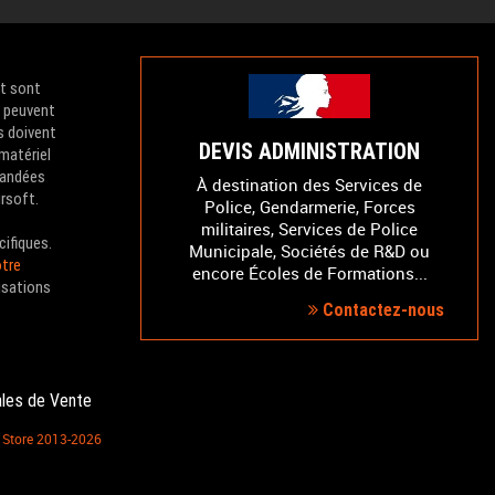
et sont
e peuvent
s doivent
DEVIS ADMINISTRATION
 matériel
mandées
À destination des Services de
irsoft.
Police, Gendarmerie, Forces
militaires, Services de Police
cifiques.
Municipale, Sociétés de R&D ou
tre
encore Écoles de Formations...
isations
Contactez-nous
ales de Vente
S Store 2013-2026