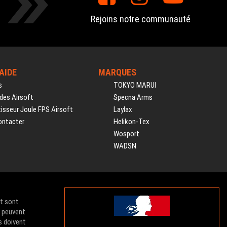
Rejoins notre communauté
'AIDE
MARQUES
s
TOKYO MARUI
des Airsoft
Specna Arms
isseur Joule FPS Airsoft
Laylax
ontacter
Helikon-Tex
Wosport
WADSN
et sont
e peuvent
s doivent