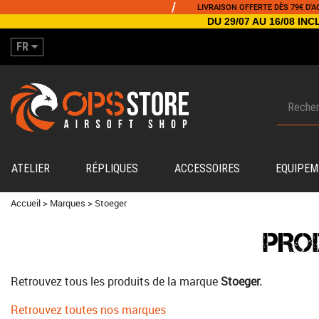
/
LIVRAISON OFFERTE DÈS 79€ D'ACHA
DU 29/07 AU 16/08 I
FR
ATELIER
RÉPLIQUES
ACCESSOIRES
EQUIPEM
Accueil
>
Marques
>
Stoeger
PRO
Retrouvez tous les produits de la marque
Stoeger.
Retrouvez toutes nos marques