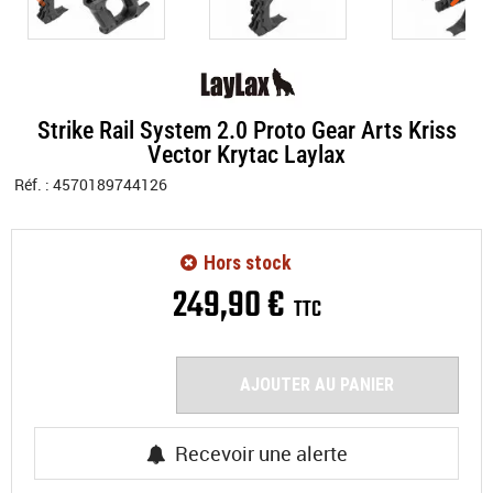
Strike Rail System 2.0 Proto Gear Arts Kriss
Vector Krytac Laylax
Réf. :
4570189744126
Hors stock
249
,
90
€
TTC
AJOUTER AU PANIER
Recevoir une alerte