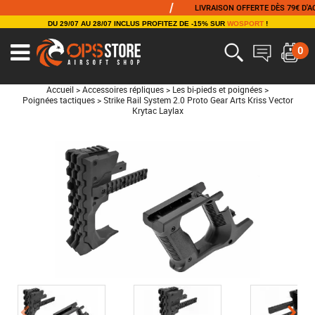
/
LIVRAISON OFFERTE DÈS 79€ D'ACHA
DU 29/07 AU 28/07 INCLUS PROFITEZ DE -15% SUR
WOSPORT
!
0
Accueil
>
Accessoires répliques
>
Les bi-pieds et poignées
>
Poignées tactiques
>
Strike Rail System 2.0 Proto Gear Arts Kriss Vector
Krytac Laylax