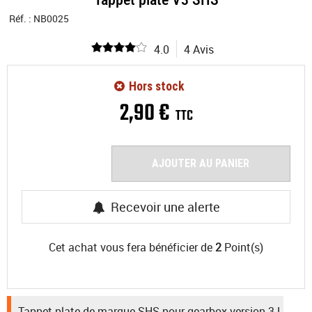
Réf. :
NB0025
4.0
4 Avis
Hors stock
2
,
90
€
TTC
AJOUTER AU PANIER
Recevoir une alerte
Cet achat vous fera bénéficier de
2
Point(s)
Tappet plate de marque SHS pour gearbox version 3 !