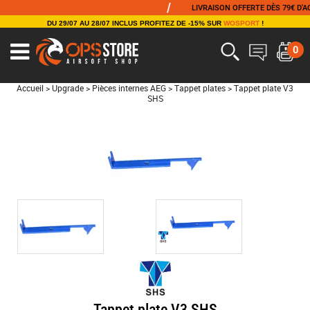
/
LIVRAISON OFFERTE DÈS 79€ D'ACHAT
DU 29/07 AU 28/07 INCLUS PROFITEZ DE -15% SUR
WOSPORT
!
0
Accueil
>
Upgrade
>
Pièces internes AEG
>
Tappet plates
>
Tappet plate V3
SHS
Tappet plate V3 SHS