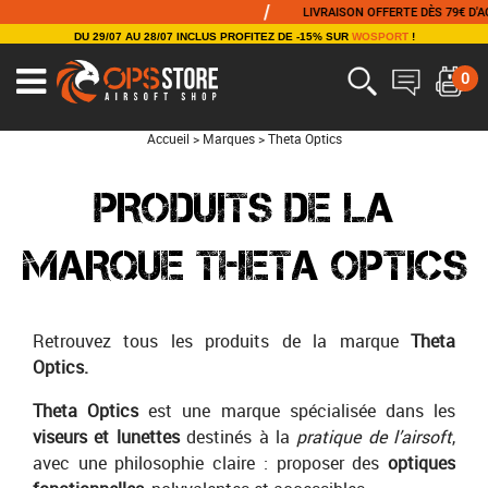
/
LIVRAISON OFFERTE DÈS 79€ D'ACHAT
DU 29/07 AU 28/07 INCLUS PROFITEZ DE -15% SUR
WOSPORT
!
0
Accueil
>
Marques
>
Theta Optics
PRODUITS DE LA
MARQUE THETA OPTICS
Retrouvez tous les produits de la marque
Theta
Optics.
Theta Optics
est une marque spécialisée dans les
viseurs et lunettes
destinés à la
pratique de l’airsoft
,
avec une philosophie claire : proposer des
optiques