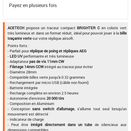
Payez en plusieurs fois
ACETECH
propose un traceur compact
BRIGHTER C
en coloris vert
très lumineux et dans un format réduit, idéal pour pouvoir jouer à la
bille
traçante verte
sur votre réplique airsoft.
Points forts :
- Parfait pour
réplique de poing et répliques AEG
-
LED UV
performante et très lumineuse
- Adaptateur
pas de vis 11mm CW
-
Filetage 14mm CCW
intégré au traceur pour éviter
- Diamètre 28mm
- Compatible billes verte jusqu'à 0.32 grammes
- Rechargement par micro USB (câble non fourni)
- Batterie intégrée
- Recharge complète en environ 2.5 heures
- Autonomie d'environs
20 000 tirs
- Composition en Aluminium
- Conception
sans switch d'allumage
, s'allume tout seul lorsqu'un
mouvement est détecté
- Indicateur de charge
- Peut être
intégré directement dans un tube
de silencieux aux
dimensions compatibles