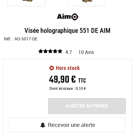
Visée holographique 551 DE AIM
Réf. :
AO-5017-DE
4.7
10 Avis
Hors stock
49
,
90
€
TTC
Dont écotaxe :
0,10
€
AJOUTER AU PANIER
Recevoir une alerte