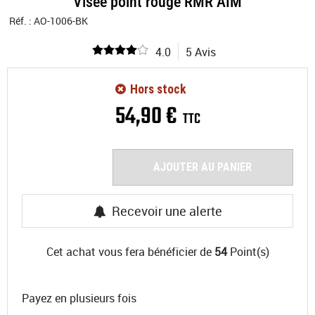
Visée point rouge RMR AIM
Réf. :
AO-1006-BK
4.0
5 Avis
Hors stock
54
,
90
€
TTC
AJOUTER AU PANIER
Recevoir une alerte
Cet achat vous fera bénéficier de
54
Point(s)
Payez en plusieurs fois