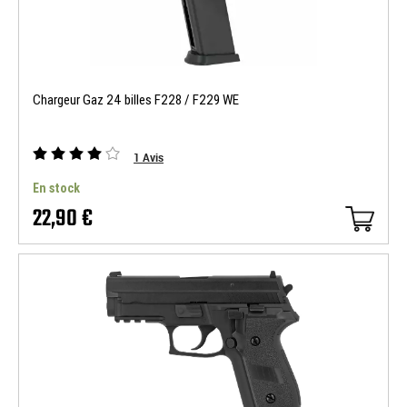
Chargeur Gaz 24 billes F228 / F229 WE
1
Avis
En stock
22,90 €