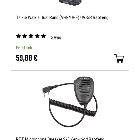
Talkie Walkie Dual Band (VHF/UHF) UV-5R Baofeng
6
Avis
En stock
59,88 €
PTT Microphone Speaker S-5 Kenwood Baofeng