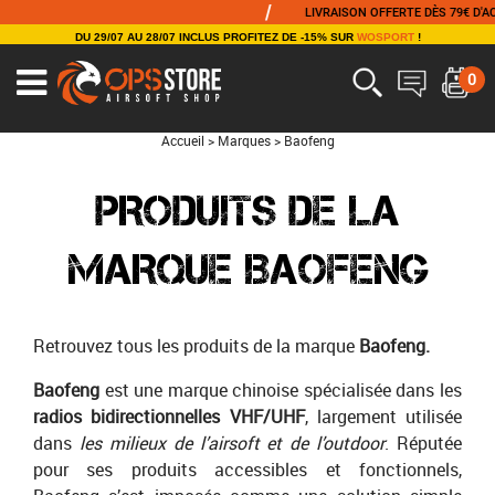
/
LIVRAISON OFFERTE DÈS 79€ D'ACHAT
DU 29/07 AU 28/07 INCLUS PROFITEZ DE -15% SUR
WOSPORT
!
0
Accueil
>
Marques
>
Baofeng
PRODUITS DE LA
MARQUE BAOFENG
Retrouvez tous les produits de la marque
Baofeng.
Baofeng
est une marque chinoise spécialisée dans les
radios bidirectionnelles VHF/UHF
, largement utilisée
dans
les milieux de l’airsoft et de l’outdoor
. Réputée
pour ses produits accessibles et fonctionnels,