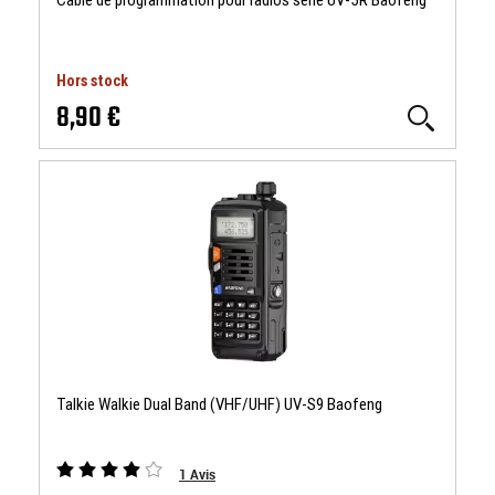
Câble de programmation pour radios série UV-5R Baofeng
Hors stock
8,90 €
Talkie Walkie Dual Band (VHF/UHF) UV-S9 Baofeng
1
Avis