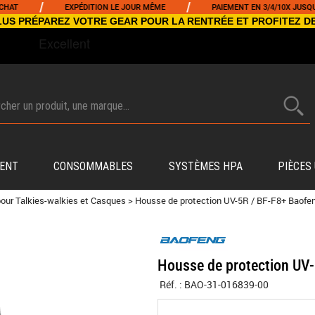
/
/
EXPÉDITION LE JOUR MÊME
PAIEMENT EN 3/4/10X JUSQU'À 5
NCLUS PRÉPAREZ VOTRE GEAR POUR LA RENTRÉE ET PROFITEZ D
ENT
CONSOMMABLES
SYSTÈMES HPA
PIÈCES
our Talkies-walkies et Casques
>
Housse de protection UV-5R / BF-F8+ Baofe
Housse de protection UV
Réf. :
BAO-31-016839-00