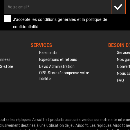
J'accepte les
conditions générales
et la
politique de
confidentialité
SERVICES
BESOIN D
Paiements
Service
onnées
Expéditions et retours
Nos gui
PS-store
Devis Administration
Convert
OPS-Store récompense votre
Nous c
fidélité
FAQ
Toutes les répliques Airsoft et produits associés vendus sur notre site intern
clusivement destinés à une utilisation de jeu Airsoft. Les répliques Airsoft n