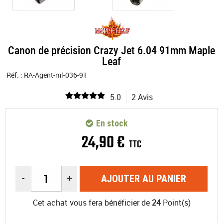
Canon de précision Crazy Jet 6.04 91mm Maple
Leaf
Réf. :
RA-Agent-ml-036-91
5.0
2 Avis
En stock
24
,
90
€
TTC
-
+
AJOUTER AU PANIER
Cet achat vous fera bénéficier de
24
Point(s)