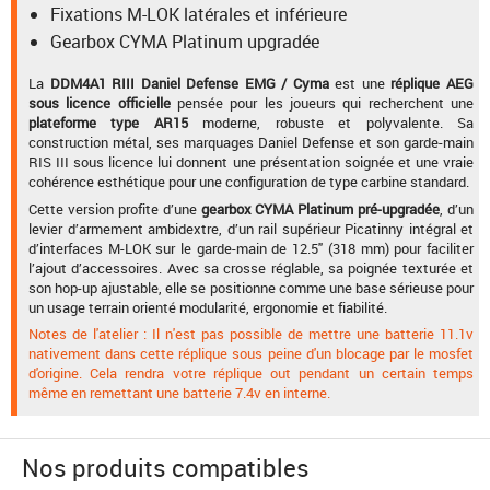
Fixations M-LOK latérales et inférieure
Gearbox CYMA Platinum upgradée
La
DDM4A1 RIII Daniel Defense EMG / Cyma
est une
réplique AEG
sous licence officielle
pensée pour les joueurs qui recherchent une
plateforme type AR15
moderne, robuste et polyvalente. Sa
construction métal, ses marquages Daniel Defense et son garde-main
RIS III sous licence lui donnent une présentation soignée et une vraie
cohérence esthétique pour une configuration de type carbine standard.
Cette version profite d’une
gearbox CYMA Platinum pré-upgradée
, d’un
levier d’armement ambidextre, d’un rail supérieur Picatinny intégral et
d’interfaces M-LOK sur le garde-main de 12.5" (318 mm) pour faciliter
l’ajout d’accessoires. Avec sa crosse réglable, sa poignée texturée et
son hop-up ajustable, elle se positionne comme une base sérieuse pour
un usage terrain orienté modularité, ergonomie et fiabilité.
Notes de l'atelier : Il n'est pas possible de mettre une batterie 11.1v
nativement dans cette réplique sous peine d'un blocage par le mosfet
d'origine. Cela rendra votre réplique out pendant un certain temps
même en remettant une batterie 7.4v en interne.
Nos produits compatibles