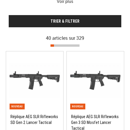
Voir plus
parmi les répliques les plus appréciées des joueurs, débutants
comme confirmés, grâce à sa
plateforme polyvalente
et
entièrement modulable car pourvus de
rails Picatinny
permettant
TRIER & FILTRER
l'ajout d'
accessoires
. Ces
fusils d’assaut
sont utilisés entre autres
par l’
US Army
, mais aussi par une grande quantité de
forces
spéciales
dans le monde entier.
40 articles sur
329
Réplique AEG SLR Rifleworks
Réplique AEG SLR Rifleworks
SD Gen 2 Lancer Tactical
Gen 3 SD Mosfet Lancer
Tactical