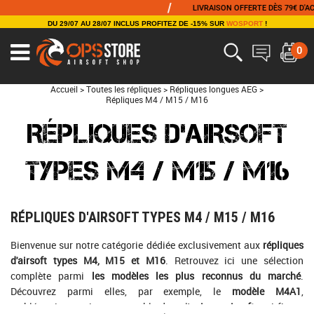
/
/
LIVRAISON OFFERTE DÈS 79€ D'ACHAT
DU 29/07 AU 28/07 INCLUS PROFITEZ DE -15% SUR
WOSPORT
!
0
Accueil
>
Toutes les répliques
>
Répliques longues AEG
>
Répliques M4 / M15 / M16
RÉPLIQUES D'AIRSOFT
TYPES M4 / M15 / M16
RÉPLIQUES D'AIRSOFT TYPES M4 / M15 / M16
Bienvenue sur notre catégorie dédiée exclusivement aux
répliques
d'airsoft types M4, M15 et M16
. Retrouvez ici une sélection
complète parmi
les modèles les plus reconnus du marché
.
Découvrez parmi elles, par exemple, le
modèle M4A1
,
emblématique et incontournable dans l'
univers airsoft
, qui figure