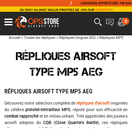
/
/
LIVRAISON OFFERTE DÈS 79€ D'ACHAT
DU 29/07 AU 28/07 INCLUS PROFITEZ DE -15% SUR
WOSPORT
!
0
Accueil
>
Toutes les répliques
>
Répliques longues AEG
>
Répliques MP5
RÉPLIQUES AIRSOFT
TYPE MP5 AEG
RÉPLIQUES AIRSOFT TYPE MP5 AEG
Découvrez notre sélection complète de
répliques d'airsoft
inspirées
du célèbre
pistolet-mitrailleur MP5
, réputé pour son efficacité en
combat rapproché
et en milieu urbain. Très appréciées des joueurs
airsoft adeptes du
CQB
(
Close Quarters Battle
), ces répliques
offrent une
maniabilité optimale
grâce à leurs dimensions