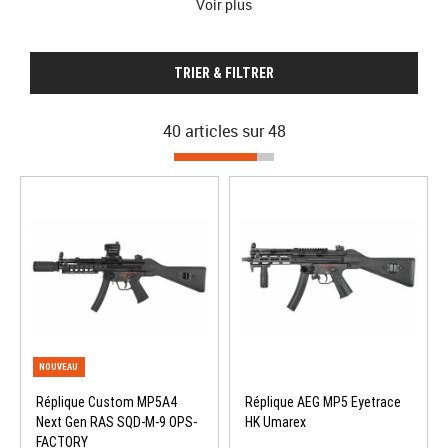
Voir plus
compactes et à leurs
crosses pliables, réglables ou rétractables
.
TRIER & FILTRER
40 articles sur
48
Réplique Custom MP5A4
Réplique AEG MP5 Eyetrace
Next Gen RAS SQD-M-9 OPS-
HK Umarex
FACTORY