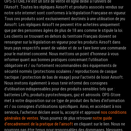
OPS-STORE.FR est un site de vente en ligne dédié à l'univers de
l'Airsoft. Toutes les répliques Airsoft et produits associés vendus sur
notre site internet sont conformes à la législation Française en vigueur.
Tous ces produits sont exclusivement destinés à une utilisation de jeu
Airsoft. Les répliques Airsoft ne peuvent être achetées uniquement
que par des personnes âgées de plus de 18 ans comme le stipule la loi.
Les clients se trouvant en dehors du territoire Français doivent se
renseigner sur la législation en vigueur pour les produits Airsoft dans
leurs pays respectifs avant de valider et de se faire livrer une commande
pour le matériel concerné. Nous mettons un point d'honneur à vous
informer quant aux bonnes pratiques concernant l'utilisation
obligatoire et / ou fortement recommandées des équipements de
sécurité normés (protections oculaires / reproductions de casque
tactique / protection de bas de visage) pour l'activité de loisir Airsoft.
Nous invitons également à vous tenir informé des consignes
d'utilisation indispensables pour des produits sensibles tels que :
batteries LiPo, produits pyrotechniques, gaz et aérosols. OPS-Store
met à votre disposition sur ce type de produit des fiches d'information
et / ou consignes d'utilisations spécifiques. Ainsi, en accédant à nos
services, l'acheteur déclare avoir lu, accepté et approuvé
nos conditions
générales de ventes
. Vous pourrez de plus retrouver
notre guide
d'encadrement de la pratique de l'airsoft
en cliquant sur le lien. Nous ne
pourrons pas être tenus pour responsables des dommages, blessures,