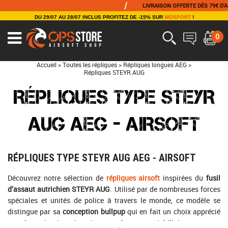
/
LIVRAISON OFFERTE DÈS 79€ D'ACHA
DU 29/07 AU 28/07 INCLUS PROFITEZ DE -15% SUR
WOSPORT
!
0
Accueil
>
Toutes les répliques
>
Répliques longues AEG
>
Répliques STEYR AUG
RÉPLIQUES TYPE STEYR
AUG AEG - AIRSOFT
RÉPLIQUES TYPE STEYR AUG AEG - AIRSOFT
Découvrez notre sélection de
répliques airsoft
inspirées du
fusil
d’assaut autrichien STEYR AUG
. Utilisé par de nombreuses forces
spéciales et unités de police à travers le monde, ce modèle se
distingue par sa
conception bullpup
qui en fait un choix apprécié
pour les scénarios nécessitant une bonne maniabilité, notamment