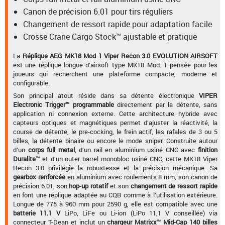
Canon de précision 6.01 pour tirs réguliers
Changement de ressort rapide pour adaptation facile
Crosse Crane Cargo Stock™ ajustable et pratique
La
Réplique AEG MK18 Mod 1 Viper Recon 3.0 EVOLUTION AIRSOFT
est une réplique longue d’airsoft type MK18 Mod. 1 pensée pour les
joueurs qui recherchent une plateforme compacte, moderne et
configurable.
Son principal atout réside dans sa détente électronique
VIPER
Electronic Trigger™ programmable
directement par la détente, sans
application ni connexion externe. Cette architecture hybride avec
capteurs optiques et magnétiques permet d’ajuster la réactivité, la
course de détente, le pre-cocking, le frein actif, les rafales de 3 ou 5
billes, la détente binaire ou encore le mode sniper. Construite autour
d’un
corps full metal
, d’un rail en aluminium usiné CNC avec
finition
Duralite™
et d’un outer barrel monobloc usiné CNC, cette MK18 Viper
Recon 3.0 privilégie la robustesse et la précision mécanique. Sa
gearbox renforcée
en aluminium avec roulements 8 mm, son canon de
précision 6.01, son
hop-up rotatif
et son
changement de ressort rapide
en font une réplique adaptée au CQB comme à l’utilisation extérieure.
Longue de 775 à 960 mm pour 2590 g, elle est compatible avec une
batterie 11.1 V
LiPo, LiFe ou Li-ion (LiPo 11,1 V conseillée) via
connecteur T-Dean et inclut un
chargeur Matrixx™ Mid-Cap 140 billes