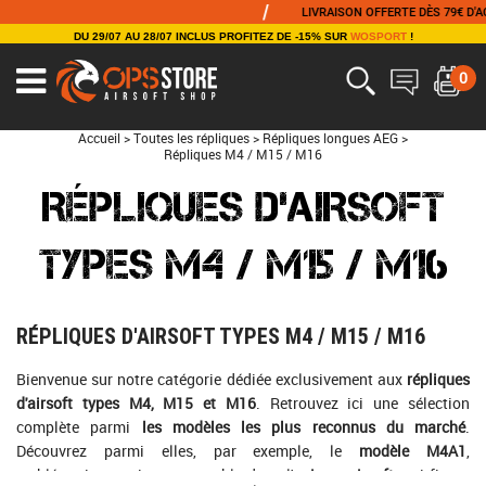
/
LIVRAISON OFFERTE DÈS 79€ D'ACHAT
DU 29/07 AU 28/07 INCLUS PROFITEZ DE -15% SUR
WOSPORT
!
0
Accueil
>
Toutes les répliques
>
Répliques longues AEG
>
Répliques M4 / M15 / M16
RÉPLIQUES D'AIRSOFT
TYPES M4 / M15 / M16
RÉPLIQUES D'AIRSOFT TYPES M4 / M15 / M16
Bienvenue sur notre catégorie dédiée exclusivement aux
répliques
d'airsoft types M4, M15 et M16
. Retrouvez ici une sélection
complète parmi
les modèles les plus reconnus du marché
.
Découvrez parmi elles, par exemple, le
modèle M4A1
,
emblématique et incontournable dans l'
univers airsoft
, qui figure