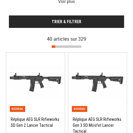
Voir plus
parmi les répliques les plus appréciées des joueurs, débutants
comme confirmés, grâce à sa
plateforme polyvalente
et
entièrement modulable car pourvus de
rails Picatinny
permettant
TRIER & FILTRER
l'ajout d'
accessoires
. Ces
fusils d’assaut
sont utilisés entre autres
par l’
US Army
, mais aussi par une grande quantité de
forces
spéciales
dans le monde entier.
40 articles sur
329
Réplique AEG SLR Rifleworks
Réplique AEG SLR Rifleworks
SD Gen 2 Lancer Tactical
Gen 3 SD Mosfet Lancer
Tactical