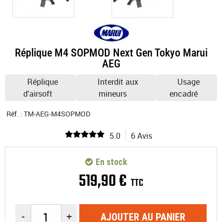
Réplique M4 SOPMOD Next Gen Tokyo Marui
AEG
Réplique
Interdit aux
Usage
d'airsoft
mineurs
encadré
Réf. :
TM-AEG-M4SOPMOD
5.0
6 Avis
En stock
519
,
90
€
TTC
-
+
AJOUTER AU PANIER