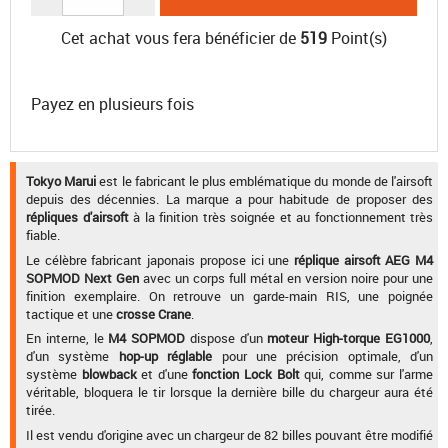
Cet achat vous fera bénéficier de
519
Point(s)
Payez en plusieurs fois
Tokyo Marui
est le fabricant le plus emblématique du monde de l'airsoft
depuis des décennies. La marque a pour habitude de proposer des
répliques d'airsoft
à la finition très soignée et au fonctionnement très
fiable.
Le célèbre fabricant japonais propose ici une
réplique airsoft AEG M4
SOPMOD Next Gen
avec un corps full métal en version noire pour une
finition exemplaire. On retrouve un garde-main RIS, une poignée
tactique et une
crosse Crane
.
En interne, le
M4 SOPMOD
dispose d'un
moteur High-torque EG1000
,
d'un système
hop-up réglable
pour une précision optimale, d'un
système
blowback
et d'une
fonction Lock Bolt
qui, comme sur l'arme
véritable, bloquera le tir lorsque la dernière bille du chargeur aura été
tirée.
Il est vendu d'origine avec un chargeur de 82 billes pouvant être modifié