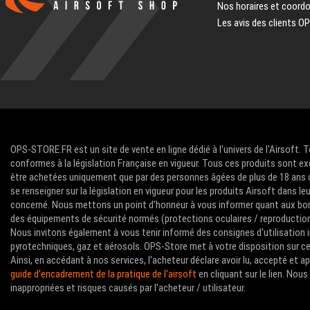
Nos horaires et coord
Les avis des clients O
OPS-STORE.FR est un site de vente en ligne dédié à l'univers de l'Airsoft. 
conformes à la législation Française en vigueur. Tous ces produits sont ex
être achetées uniquement que par des personnes âgées de plus de 18 ans com
se renseigner sur la législation en vigueur pour les produits Airsoft dans le
concerné. Nous mettons un point d'honneur à vous informer quant aux bon
des équipements de sécurité normés (protections oculaires / reproductions 
Nous invitons également à vous tenir informé des consignes d'utilisation i
pyrotechniques, gaz et aérosols. OPS-Store met à votre disposition sur ce 
Ainsi, en accédant à nos services, l'acheteur déclare avoir lu, accepté et 
guide d'encadrement de la pratique de l'airsoft
en cliquant sur le lien. No
inappropriées et risques causés par l'acheteur / utilisateur.