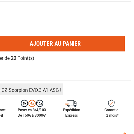
AJOUTER AU PANIER
er de
20
Point(s)
e CZ Scorpion EVO.3 A1 ASG !
ance
Payer en 3/4/10X
Expédition
Garantie
el
De 150€ à 3000€*
Express
12 mois*