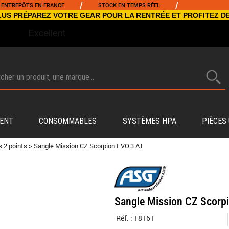
/
/
PÔTS EN FRANCE
STOCK EN TEMPS RÉEL
NCLUS PRÉPAREZ VOTRE GEAR POUR LA RENTRÉE ET PROFITEZ D
ENT
CONSOMMABLES
SYSTÈMES HPA
PIÈCES
s 2 points
>
Sangle Mission CZ Scorpion EVO.3 A1
Sangle Mission CZ Scorp
Réf. :
18161