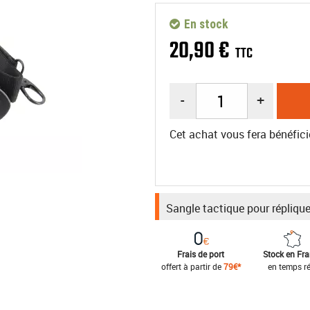
En stock
20
,
90
€
TTC
-
+
Cet achat vous fera bénéfici
Sangle tactique pour répliqu
Frais de port
Stock en Fr
offert à partir de
79€*
en temps ré