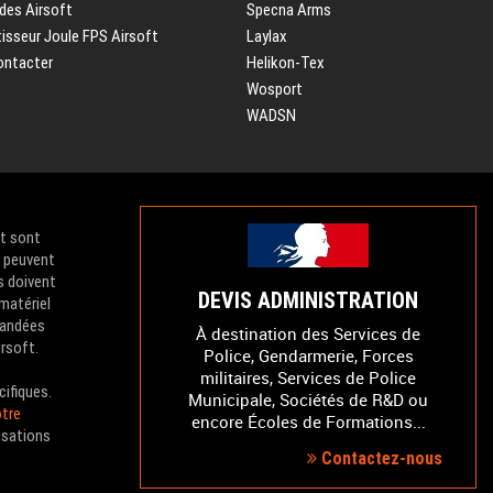
des Airsoft
Specna Arms
isseur Joule FPS Airsoft
Laylax
ontacter
Helikon-Tex
Wosport
WADSN
et sont
e peuvent
s doivent
DEVIS ADMINISTRATION
 matériel
mandées
À destination des Services de
irsoft.
Police, Gendarmerie, Forces
militaires, Services de Police
cifiques.
Municipale, Sociétés de R&D ou
tre
encore Écoles de Formations...
isations
Contactez-nous