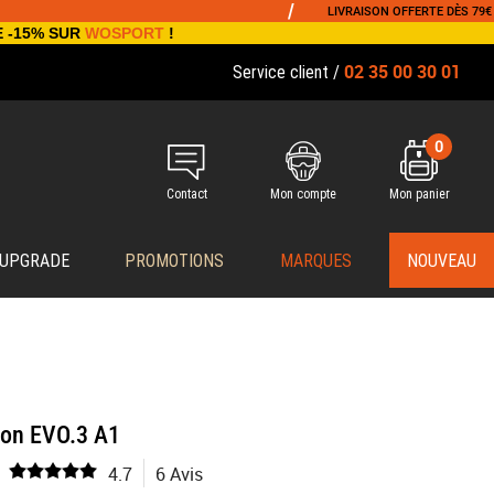
/
LIVRAISON OFFERTE DÈS 79€ D'ACHAT
E -15% SUR
WOSPORT
!
02 35 00 30 01
Service client /
0
Contact
Mon compte
Mon panier
 UPGRADE
PROMOTIONS
MARQUES
NOUVEAU
ion EVO.3 A1
4.7
6 Avis