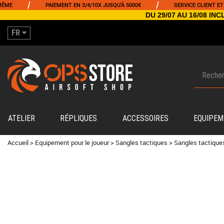
/
/
PAIEMENT EN 3/4/10X JUSQU'À 5000€
SERVICE CLIENT ET ENTRE
DU 29/07 AU 16/08 I
FR
ATELIER
RÉPLIQUES
ACCESSOIRES
EQUIPEM
Accueil
>
Equipement pour le joueur
>
Sangles tactiques
>
Sangles tactique