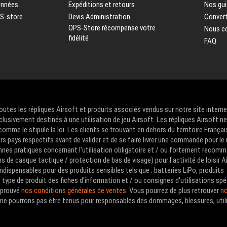
onnées
Expéditions et retours
Nos gui
PS-store
Devis Administration
Convert
OPS-Store récompense votre
Nous c
fidélité
FAQ
Toutes les répliques Airsoft et produits associés vendus sur notre site intern
clusivement destinés à une utilisation de jeu Airsoft. Les répliques Airsoft n
me le stipule la loi. Les clients se trouvant en dehors du territoire Françai
urs pays respectifs avant de valider et de se faire livrer une commande pour le
nes pratiques concernant l'utilisation obligatoire et / ou fortement recom
de casque tactique / protection de bas de visage) pour l'activité de loisir A
ndispensables pour des produits sensibles tels que : batteries LiPo, produits
type de produit des fiches d'information et / ou consignes d'utilisations spé
approuvé
nos conditions générales de ventes
. Vous pourrez de plus retrouver
no
us ne pourrons pas être tenus pour responsables des dommages, blessures, util