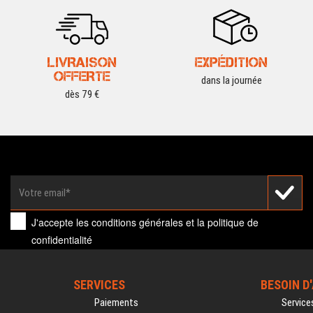
LIVRAISON
EXPÉDITION
OFFERTE
dans la journée
dès 79 €
J'accepte les
conditions générales
et la
politique de
confidentialité
SERVICES
BESOIN D
Paiements
Service