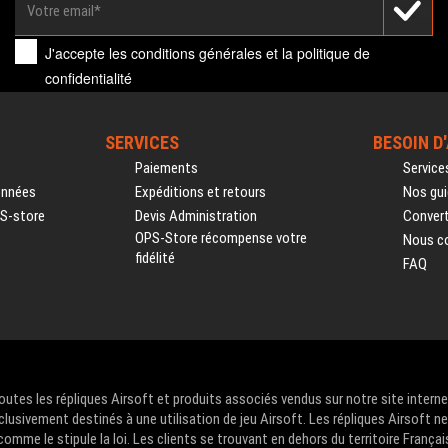
J'accepte les
conditions générales
et la
politique de
confidentialité
SERVICES
BESOIN D
Paiements
Service
onnées
Expéditions et retours
Nos gui
PS-store
Devis Administration
Convert
OPS-Store récompense votre
Nous c
fidélité
FAQ
Toutes les répliques Airsoft et produits associés vendus sur notre site intern
clusivement destinés à une utilisation de jeu Airsoft. Les répliques Airsoft n
me le stipule la loi. Les clients se trouvant en dehors du territoire Françai