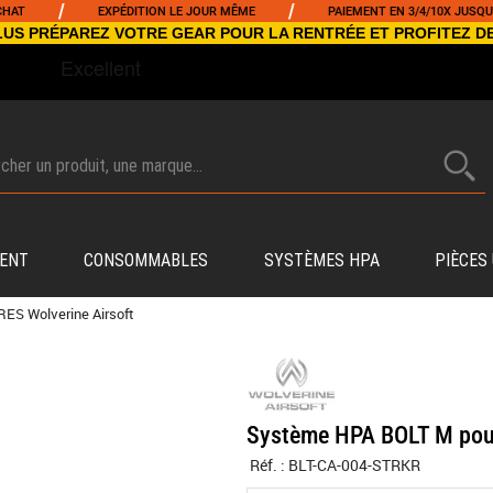
/
/
EXPÉDITION LE JOUR MÊME
PAIEMENT EN 3/4/10X JUSQU'À 500
NCLUS PRÉPAREZ VOTRE GEAR POUR LA RENTRÉE ET PROFITEZ D
ENT
CONSOMMABLES
SYSTÈMES HPA
PIÈCES
ES Wolverine Airsoft
Système HPA BOLT M pour
Réf. :
BLT-CA-004-STRKR