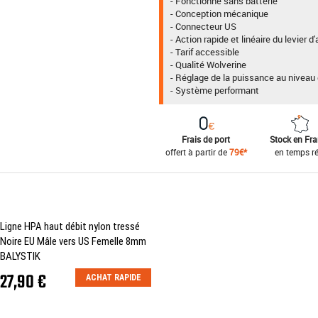
- Fonctionne sans batterie
- Conception mécanique
- Connecteur US
- Action rapide et linéaire du levier
- Tarif accessible
- Qualité Wolverine
- Réglage de la puissance au niveau 
- Système performant
Frais de port
Stock en Fr
offert à partir de
79€*
en temps ré
Ligne HPA haut débit nylon tressé
Noire EU Mâle vers US Femelle 8mm
BALYSTIK
27,90 €
ACHAT RAPIDE