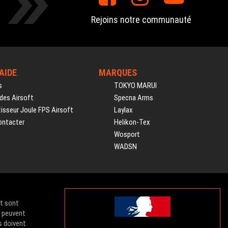
Rejoins notre communauté
'AIDE
MARQUES
s
TOKYO MARUI
des Airsoft
Specna Arms
isseur Joule FPS Airsoft
Laylax
ontacter
Helikon-Tex
Wosport
WADSN
et sont
e peuvent
s doivent