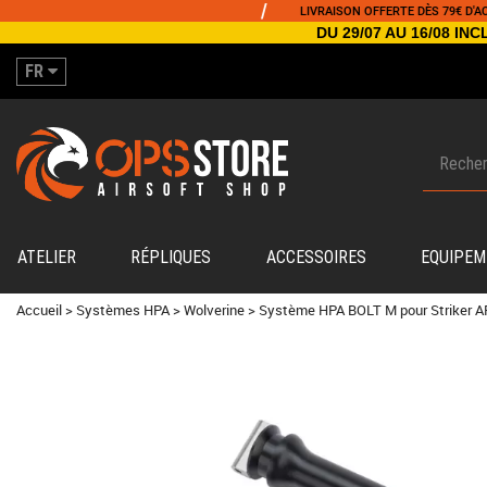
/
LIVRAISON OFFERTE DÈS 79€ D'ACHAT
DU 29/07 AU 16/08 I
FR
ATELIER
RÉPLIQUES
ACCESSOIRES
EQUIPEM
Accueil
>
Systèmes HPA
>
Wolverine
>
Système HPA BOLT M pour Striker AR