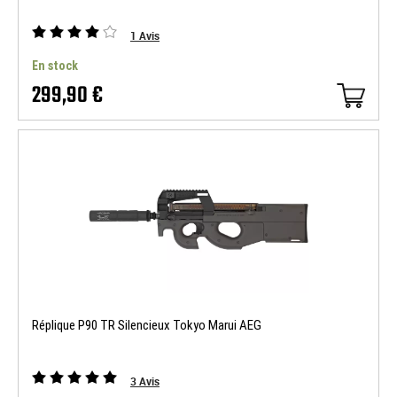
1
Avis
En stock
299,90 €
Réplique P90 TR Silencieux Tokyo Marui AEG
3
Avis