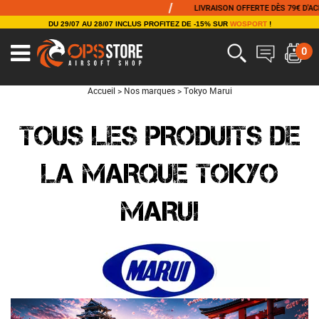
/
/
LIVRAISON OFFERTE DÈS 79€ D'ACHAT
DU 29/07 AU 28/07 INCLUS PROFITEZ DE -15% SUR
WOSPORT
!
0
Accueil
>
Nos marques
>
Tokyo Marui
TOUS LES PRODUITS DE
LA MARQUE TOKYO
MARUI