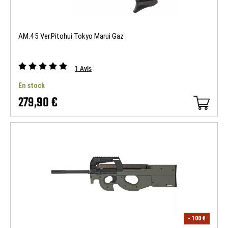
AM.45 Ver.Pitohui Tokyo Marui Gaz
1
Avis
En stock
279,90 €
- 100 €