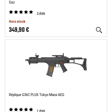
Gaz
3
Avis
Hors stock
349,90 €
Réplique G36C PLUS Tokyo Marui AEG
1
Avis